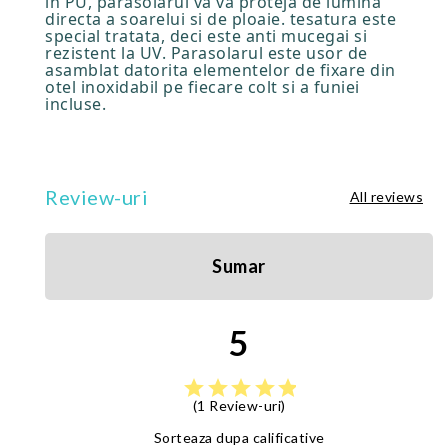
in PU, parasolarul va va proteja de lumina
directa a soarelui si de ploaie. tesatura este
special tratata, deci este anti mucegai si
rezistent la UV. Parasolarul este usor de
asamblat datorita elementelor de fixare din
otel inoxidabil pe fiecare colt si a funiei
incluse.
Review-uri
All reviews
Sumar
5
star
star
star
star
star
(1 Review-uri)
Sorteaza dupa calificative