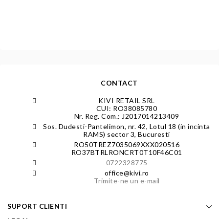
CONTACT
KIVI RETAIL SRL
CUI: RO38085780
Nr. Reg. Com.: J2017014213409
Sos. Dudesti-Pantelimon, nr. 42, Lotul 18 (in incinta
RAMS) sector 3, Bucuresti
RO50TREZ7035069XXX020516
RO37BTRLRONCRT0T10F46C01
0722328775
office@kivi.ro
Trimite-ne un e-mail
SUPORT CLIENTI