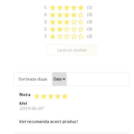
star
star
star
star
star
5
(1)
star
star
star
star
star_border
4
(0)
star
star
star
star_border
star_border
3
(0)
star
star
star_border
star_border
star_border
2
(0)
star
star_border
star_border
star_border
star_border
1
(0)
Lasa un review
Sorteaza dupa
Nota
star
star
star
star
star
kivi
2019-06-07
kivi recomanda acest produs!