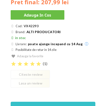
Pret final: 207,99 lei
Adauga In Cos
VX42293
Cod:
ALTI PRODUCATORI
Brand:
in stoc
ⓘ
poate ajunge incepand cu 14 Aug
Livrare:
Posibilitate de retur in 14 zile
Adauga la favorite
star
star
star
star
star
(
1
)
Citeste review
Lasa un review