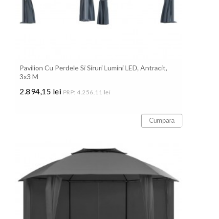
Pavilion Cu Perdele Si Siruri Lumini LED, Antracit,
3x3 M
2.894,15 lei
PRP: 4.256,11 lei
Pret
Cumpara