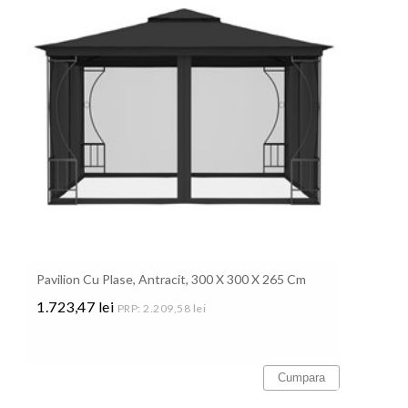
Pavilion Cu Plase, Antracit, 300 X 300 X 265 Cm
1.723,47 lei
PRP: 2.209,58 lei
Pret
Cumpara