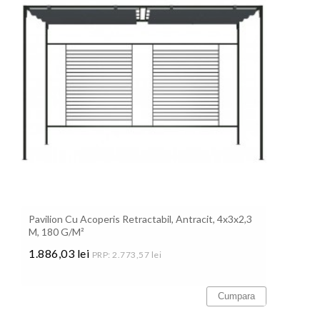
Pavilion Cu Acoperis Retractabil, Antracit, 4x3x2,3
M, 180 G/m²
1.886,03 lei
PRP: 2.773,57 lei
Pret
Cumpara