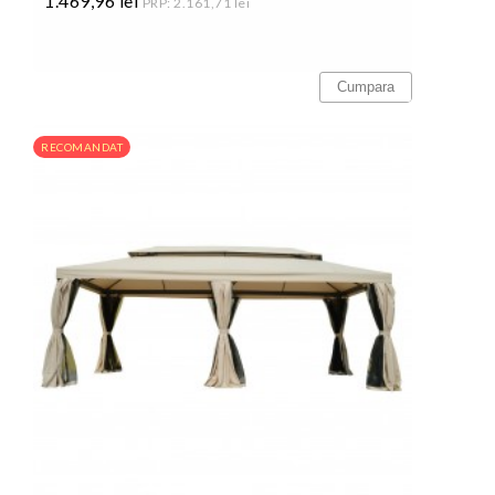
1.469,96 lei
PRP: 2.161,71 lei
Pret
Cumpara
RECOMANDAT