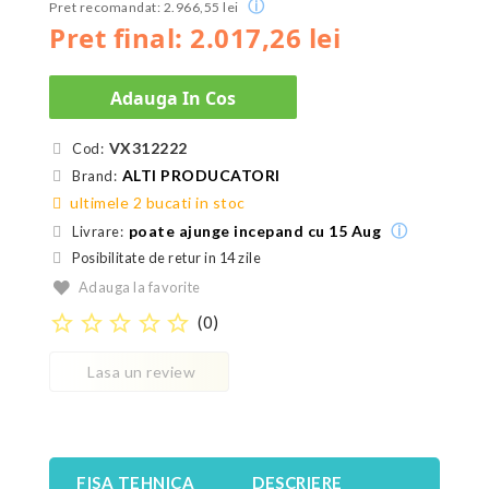
ⓘ
Pret recomandat: 2.966,55 lei
Pret final: 2.017,26 lei
Adauga In Cos
VX312222
Cod:
ALTI PRODUCATORI
Brand:
ultimele 2 bucati in stoc
ⓘ
poate ajunge incepand cu 15 Aug
Livrare:
Posibilitate de retur in 14 zile
Adauga la favorite
star_border
star_border
star_border
star_border
star_border
(
0
)
Lasa un review
FISA TEHNICA
DESCRIERE