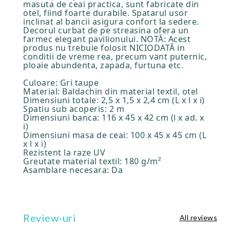
masuta de ceai practica, sunt fabricate din
otel, fiind foarte durabile. Spatarul usor
inclinat al bancii asigura confort la sedere.
Decorul curbat de pe streasina ofera un
farmec elegant pavilionului. NOTĂ: Acest
produs nu trebuie folosit NICIODATĂ in
conditii de vreme rea, precum vant puternic,
ploaie abundenta, zapada, furtuna etc.
Culoare: Gri taupe
Material: Baldachin din material textil, otel
Dimensiuni totale: 2,5 x 1,5 x 2,4 cm (L x l x i)
Spatiu sub acoperis: 2 m
Dimensiuni banca: 116 x 45 x 42 cm (l x ad. x
i)
Dimensiuni masa de ceai: 100 x 45 x 45 cm (L
x l x i)
Rezistent la raze UV
Greutate material textil: 180 g/m²
Asamblare necesara: Da
Review-uri
All reviews