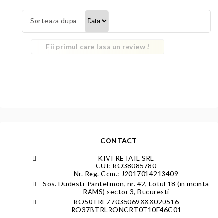
Sorteaza dupa
Fii primul care lasa un review !
CONTACT
KIVI RETAIL SRL
CUI: RO38085780
Nr. Reg. Com.: J2017014213409
Sos. Dudesti-Pantelimon, nr. 42, Lotul 18 (in incinta
RAMS) sector 3, Bucuresti
RO50TREZ7035069XXX020516
RO37BTRLRONCRT0T10F46C01