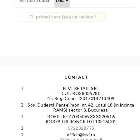
Sorteaza dupa
Fii primul care lasa un review !
CONTACT
KIVI RETAIL SRL
CUI: RO38085780
Nr. Reg. Com.: J2017014213409
Sos. Dudesti-Pantelimon, nr. 42, Lotul 18 (in incinta
RAMS) sector 3, Bucuresti
RO50TREZ7035069XXX020516
RO37BTRLRONCRT0T10F46C01
0722328775
office@kivi.ro
Trimite-ne un e-mail