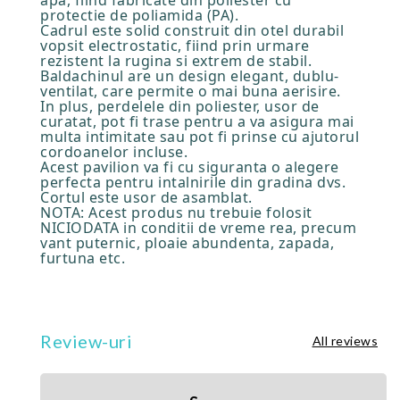
apa, fiind fabricate din poliester cu
protectie de poliamida (PA).
Cadrul este solid construit din otel durabil
vopsit electrostatic, fiind prin urmare
rezistent la rugina si extrem de stabil.
Baldachinul are un design elegant, dublu-
ventilat, care permite o mai buna aerisire.
In plus, perdelele din poliester, usor de
curatat, pot fi trase pentru a va asigura mai
multa intimitate sau pot fi prinse cu ajutorul
cordoanelor incluse.
Acest pavilion va fi cu siguranta o alegere
perfecta pentru intalnirile din gradina dvs.
Cortul este usor de asamblat.
NOTA: Acest produs nu trebuie folosit
NICIODATA in conditii de vreme rea, precum
vant puternic, ploaie abundenta, zapada,
furtuna etc.
Review-uri
All reviews