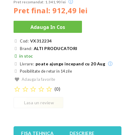
ⓘ
Pret recomandat: 1.341,90 lei
Pret final: 912,49 lei
Adauga In Cos
VX312234
Cod:
ALTI PRODUCATORI
Brand:
in stoc
ⓘ
poate ajunge incepand cu 20 Aug
Livrare:
Posibilitate de retur in 14 zile
Adauga la favorite
star_border
star_border
star_border
star_border
star_border
(
0
)
Lasa un review
FISA TEHNICA
DESCRIERE