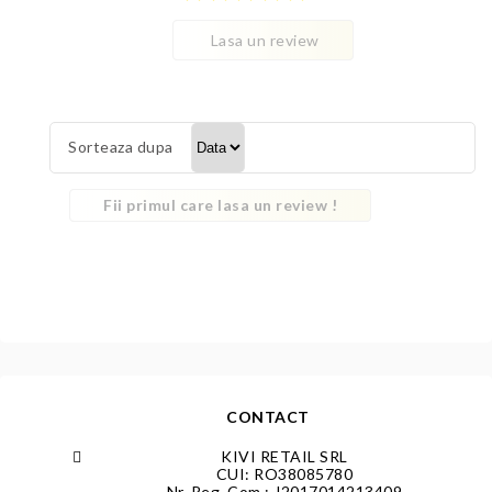
Lasa un review
Sorteaza dupa
Fii primul care lasa un review !
CONTACT
KIVI RETAIL SRL
CUI: RO38085780
Nr. Reg. Com.: J2017014213409