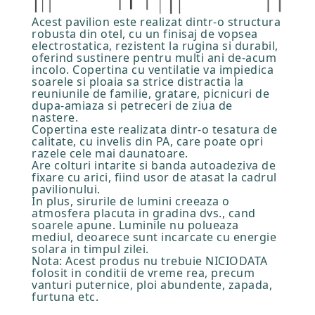
Acest pavilion este realizat dintr-o structura
robusta din otel, cu un finisaj de vopsea
electrostatica, rezistent la rugina si durabil,
oferind sustinere pentru multi ani de-acum
incolo. Copertina cu ventilatie va impiedica
soarele si ploaia sa strice distractia la
reuniunile de familie, gratare, picnicuri de
dupa-amiaza si petreceri de ziua de
nastere.
Copertina este realizata dintr-o tesatura de
calitate, cu invelis din PA, care poate opri
razele cele mai daunatoare.
Are colturi intarite si banda autoadeziva de
fixare cu arici, fiind usor de atasat la cadrul
pavilionului.
In plus, sirurile de lumini creeaza o
atmosfera placuta in gradina dvs., cand
soarele apune. Luminile nu polueaza
mediul, deoarece sunt incarcate cu energie
solara in timpul zilei.
Nota: Acest produs nu trebuie NICIODATA
folosit in conditii de vreme rea, precum
vanturi puternice, ploi abundente, zapada,
furtuna etc.