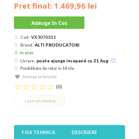
Pret final: 1.469,96 lei
Adauga In Cos
VX3070311
Cod:
ALTI PRODUCATORI
Brand:
in stoc
ⓘ
poate ajunge incepand cu 21 Aug
Livrare:
Posibilitate de retur in 14 zile
Adauga la favorite
star_border
star_border
star_border
star_border
star_border
(
0
)
Lasa un review
FISA TEHNICA
DESCRIERE