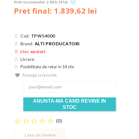
ⓘ
Pret recomandat: 2.830,19 lei
Pret final: 1.839,62 lei
TPW54000
Cod:
ALTI PRODUCATORI
Brand:
stoc epuizat
Livrare:
Posibilitate de retur in 14 zile
Adauga la favorite
ANUNTA-MA CAND REVINE IN
STOC
star_border
star_border
star_border
star_border
star_border
(
0
)
Lasa un review