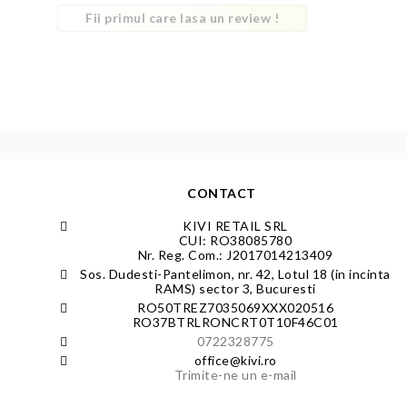
Fii primul care lasa un review !
CONTACT
KIVI RETAIL SRL
CUI: RO38085780
Nr. Reg. Com.: J2017014213409
Sos. Dudesti-Pantelimon, nr. 42, Lotul 18 (in incinta
RAMS) sector 3, Bucuresti
RO50TREZ7035069XXX020516
RO37BTRLRONCRT0T10F46C01
0722328775
office@kivi.ro
Trimite-ne un e-mail