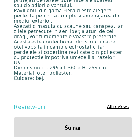
protejati de razele puternice ale soarelui
sau de adierile vantului.
Pavilionul din gama Herald este alegere
perfecta pentru a completa amenajarea din
mediul exterior.
Asezati o masuta cu scaune sau canapea, iar
zilele petrecute in aer liber, alaturi de cei
dragi, vor fi momentele voastre preferate.
Acesta este confectionat din structura de
otel vopsita in camp electrostatic, iar
perdelele si copertina realizate din poliester
cu protectie impotriva umezelii si razelor
UV.
Dimensiuni: L. 295 x l. 360 x H. 265 cm.
Material: otel, poliester.
Culoare: bej.
Review-uri
All reviews
Sumar