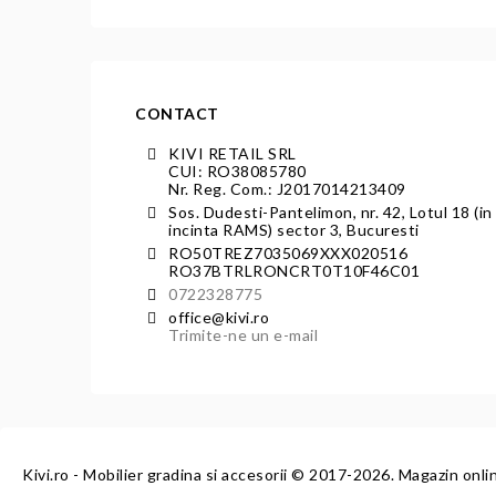
CONTACT
KIVI RETAIL SRL
CUI: RO38085780
Nr. Reg. Com.: J2017014213409
Sos. Dudesti-Pantelimon, nr. 42, Lotul 18 (in
incinta RAMS) sector 3, Bucuresti
RO50TREZ7035069XXX020516
RO37BTRLRONCRT0T10F46C01
0722328775
office@kivi.ro
Trimite-ne un e-mail
Kivi.ro - Mobilier gradina si accesorii
© 2017-2026. Magazin onli