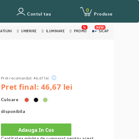
0
Contul tau
Produse
%
NEW
ATIUNI
UMBRIRE
ILUMINARE
PROMO
SICAP
ⓘ
Pret recomandat: 46,67 lei
Pret final: 46,67 lei
Culoare
Roșu
Verde
Negru
disponibila
Adauga In Cos
Cantitatea minima de cumparat pentru acest