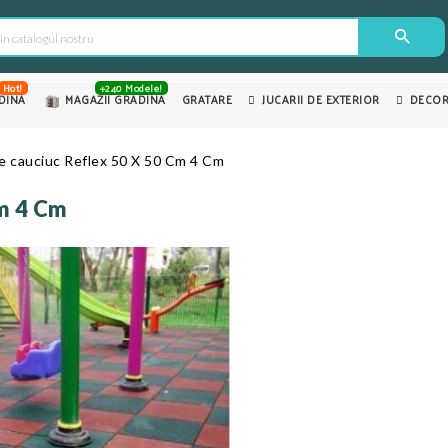
Hot!
+240 Modele!
DINA
MAGAZII GRADINA
GRATARE
JUCARII DE EXTERIOR
DECOR
e cauciuc Reflex 50 X 50 Cm 4 Cm
Cm 4 Cm