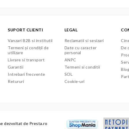
SUPORT CLIENTI
LEGAL
CO
Vanzari B2B si institutii
Reclamatii si sesizari
Cine
Termeni și condiții de
Date cu caracter
De c
utilizare
personal
Pro
Livrare si transport
ANPC
Serv
Garantii
Termeni si conditii
Blo
Intrebari frecvente
SOL
Par
Retururi
Cookie-uri
ne dezvoltat de
Presta.ro