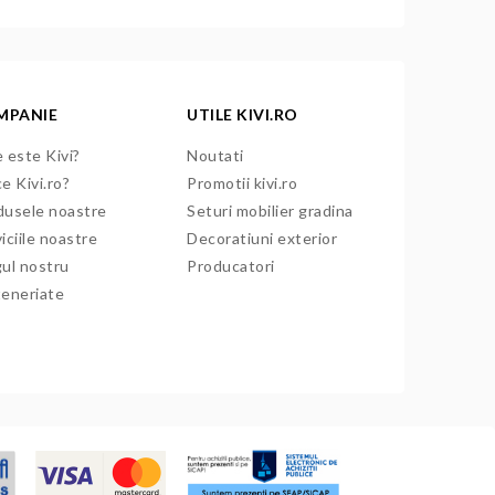
MPANIE
UTILE KIVI.RO
 este Kivi?
Noutati
e Kivi.ro?
Promotii kivi.ro
dusele noastre
Seturi mobilier gradina
iciile noastre
Decoratiuni exterior
gul nostru
Producatori
teneriate