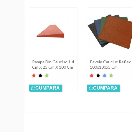
Rampa Din Cauciuc 1-4
Pavele Cauciuc Reflex
Cm X 25 Cm X 100 Cm
100x100x5 Cm
Roșu
Negru
Verde
Roșu
Negru
Albastru
Verde
CUMPARA
CUMPARA