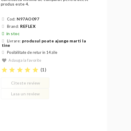
produs este 4.
N97AO097
Cod:
REFLEX
Brand:
in stoc
produsul poate ajunge marti la
Livrare:
tine
Posibilitate de retur in 14 zile
Adauga la favorite
star
star
star
star
star
(
1
)
Citeste review
Lasa un review