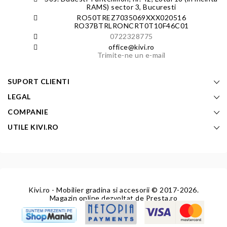
RAMS) sector 3, Bucuresti
RO50TREZ7035069XXX020516
RO37BTRLRONCRT0T10F46C01
0722328775
office@kivi.ro
Trimite-ne un e-mail
SUPORT CLIENTI
LEGAL
COMPANIE
UTILE KIVI.RO
Kivi.ro - Mobilier gradina si accesorii
© 2017-2026.
Magazin online dezvoltat de
Presta.ro