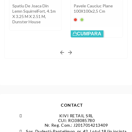
Spatiu De Joaca Din
Pavele Cauciuc Plane
Lemn SquirrelFort, 4.1m
100X100x2,5 Cm
X 3.25 M X 2.51 M,
Roșu
Verde
Dunster House
CUMPARA
CONTACT
KIVI RETAIL SRL
CUI: RO38085780
Nr. Reg. Com.: J2017014213409
Sos. Dudesti-Pantelimon, nr. 42, Lotul 18 (in incinta