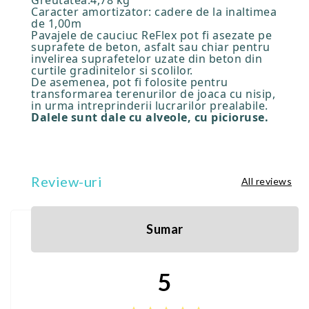
Greutatea:4,78 kg
Caracter amortizator: cadere de la inaltimea
de 1,00m
Pavajele de cauciuc ReFlex pot fi asezate pe
suprafete de beton, asfalt sau chiar pentru
invelirea suprafetelor uzate din beton din
curtile gradinitelor si scolilor.
De asemenea, pot fi folosite pentru
transformarea terenurilor de joaca cu nisip,
in urma intreprinderii lucrarilor prealabile.
Dalele sunt dale cu alveole, cu picioruse.
Review-uri
All reviews
Sumar
5