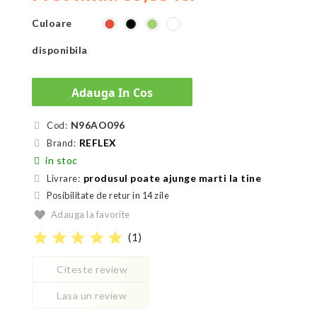
Culoare
Roșu
Verde
Negru
Floor
disponibila
Adauga In Cos
N96AO096
Cod:
REFLEX
Brand:
in stoc
produsul poate ajunge marti la tine
Livrare:
Posibilitate de retur in 14 zile
Adauga la favorite
star
star
star
star
star
(
1
)
Citeste review
Lasa un review