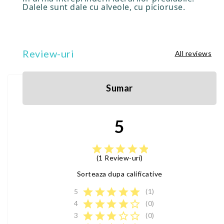
Dalele sunt dale cu alveole, cu picioruse.
Review-uri
All reviews
Sumar
5
star
star
star
star
star
(1 Review-uri)
Sorteaza dupa calificative
star
star
star
star
star
5
(1)
star
star
star
star
star_border
4
(0)
star
star
star
star_border
star_border
3
(0)