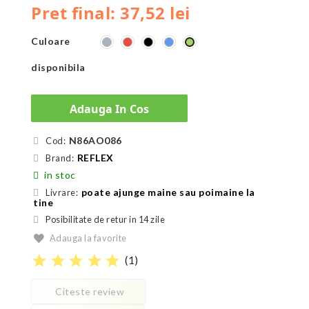
Pret final: 37,52 lei
Culoare
Gri
Roșu
Negru
Albastru
Verde
disponibila
Adauga In Cos
N86AO086
Cod:
REFLEX
Brand:
in stoc
poate ajunge maine sau poimaine la
Livrare:
tine
Posibilitate de retur in 14 zile
Adauga la favorite
star
star
star
star
star
(
1
)
Citeste review