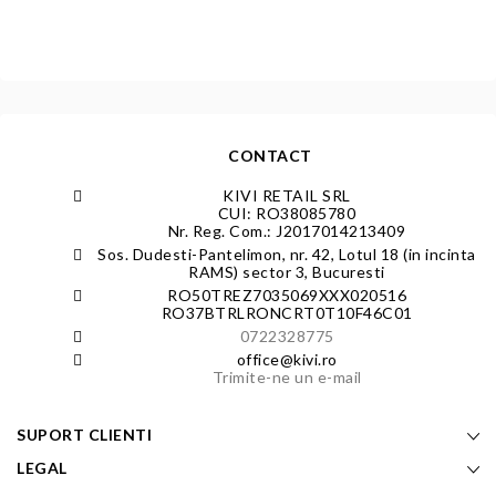
CONTACT
KIVI RETAIL SRL
CUI: RO38085780
Nr. Reg. Com.: J2017014213409
Sos. Dudesti-Pantelimon, nr. 42, Lotul 18 (in incinta
RAMS) sector 3, Bucuresti
RO50TREZ7035069XXX020516
RO37BTRLRONCRT0T10F46C01
0722328775
office@kivi.ro
Trimite-ne un e-mail
SUPORT CLIENTI
LEGAL