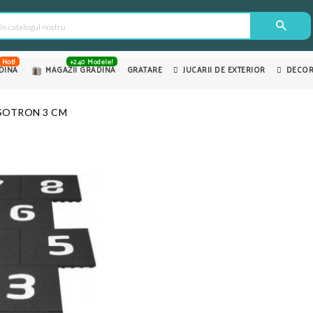
Hot!
+240 Modele!
DINA
MAGAZII GRADINA
GRATARE
JUCARII DE EXTERIOR
DECOR
SOTRON 3 CM