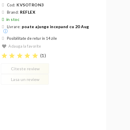
KVSOTRON3
Cod:
REFLEX
Brand:
in stoc
poate ajunge incepand cu 20 Aug
Livrare:
ⓘ
Posibilitate de retur in 14 zile
Adauga la favorite
star
star
star
star
star
(
1
)
Citeste review
Lasa un review