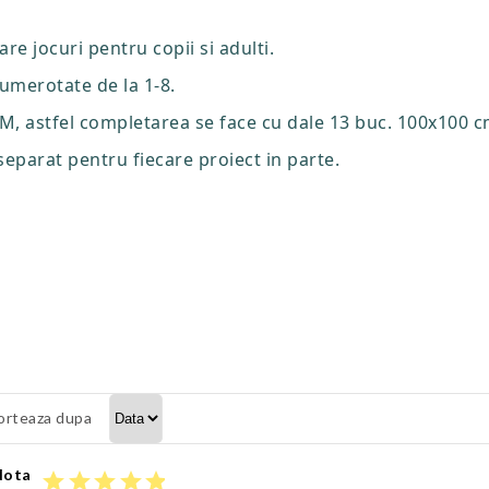
re jocuri pentru copii si adulti.
umerotate de la 1-8.
M, astfel completarea se face cu dale 13 buc. 100x100 c
separat pentru fiecare proiect in parte.
orteaza dupa
Nota
star
star
star
star
star