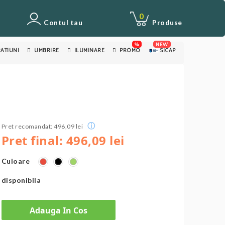
0
Contul tau
Produse
%
NEW
ATIUNI
UMBRIRE
ILUMINARE
PROMO
SICAP
ⓘ
Pret recomandat: 496,09 lei
Pret final: 496,09 lei
Culoare
Roșu
Verde
Negru
disponibila
Adauga In Cos