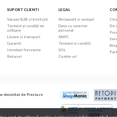
SUPORT CLIENTI
LEGAL
CO
Vanzari B2B si institutii
Reclamatii si sesizari
Cine
Termeni și condiții de
Date cu caracter
De c
utilizare
personal
Pro
Livrare si transport
ANPC
Serv
Garantii
Termeni si conditii
Blo
Intrebari frecvente
SOL
Par
Retururi
Cookie-uri
ne dezvoltat de
Presta.ro
 bun, acest site utilizează cookies. Continuarea navigării se consideră acce