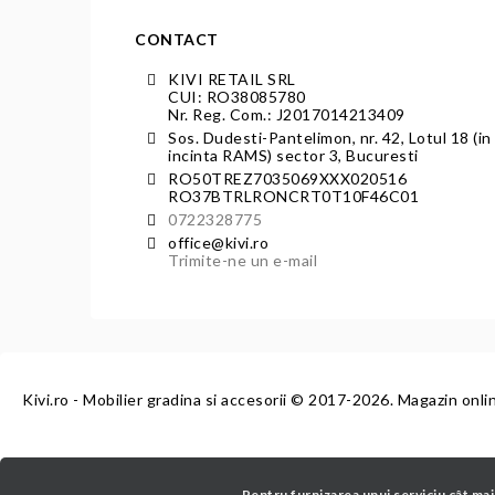
CONTACT
KIVI RETAIL SRL
CUI: RO38085780
Nr. Reg. Com.: J2017014213409
Sos. Dudesti-Pantelimon, nr. 42, Lotul 18 (in
incinta RAMS) sector 3, Bucuresti
RO50TREZ7035069XXX020516
RO37BTRLRONCRT0T10F46C01
0722328775
office@kivi.ro
Trimite-ne un e-mail
Kivi.ro - Mobilier gradina si accesorii
© 2017-2026. Magazin onli
Pentru furnizarea unui serviciu cât mai