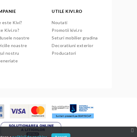
MPANIE
UTILE KIVI.RO
 este Kivi?
Noutati
e Kivi.ro?
Promotii kivi.ro
dusele noastre
Seturi mobilier gradina
iciile noastre
Decoratiuni exterior
gul nostru
Producatori
teneriate
ptare a
politicii de cookies.
Accept