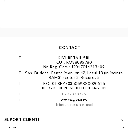
CONTACT
KIVI RETAIL SRL
CUI: RO38085780
Nr. Reg. Com.: J2017014213409
Sos. Dudesti-Pantelimon, nr. 42, Lotul 18 (in incinta
RAMS) sector 3, Bucuresti
RO50TREZ7035069XXX020516
RO37BTRLRONCRT0T10F46C01
0722328775
office@kivi.ro
Trimite-ne un e-mail
SUPORT CLIENTI
LEGAL