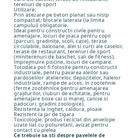
terenuri de sport
Utilizare:
Prin asezare pe beton planat sau nisip
compactat; blocare laterala (la limita
campului) obligatorie.
Ideal pentru constructii civile pentru
amenajare, locuri de joaca pentru copii
(parcuri, gradinițe, scoli, case), terase
circulabile, balcoane, alei si curți ale caselor,
terase de restaurant, terenuri de sport
(miniterenuri de baschet, sali de fitness),
împrejmuire piscine, locuri de campare.
Totodata pot fi folosite pentru constructii
industriale, pentru pavarea aleilor sau
pardoselilor atelierelor, depozitelor, halelor
industriale, rampe de acces, in zootehnie
(ferme zootehnice pentru amenajarea
grajdurilor, cluburi de echitatie, pentru
amenajare boxe cai si manej, canise si
padocuri, gradini zoologice).
Rezistenta la inghet, caldura, ploaie
Rezistent la jar de tigara
Toxicologie: produs reciclat din anvelope
uzate liat cu poliuretani, avizat pentru
contact cu pielea
Ce trebuie sa sti despre pavelele de