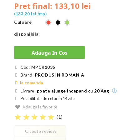
Pret final: 133,10 lei
(133,20 lei /mp)
Culoare
Roșu
Verde
Negru
disponibila
Adauga In Cos
MPCR1035
Cod:
PRODUS IN ROMANIA
Brand:
la comanda
ⓘ
poate ajunge incepand cu 20 Aug
Livrare:
Posibilitate de retur in 14 zile
Adauga la favorite
star
star
star
star
star
(
1
)
Citeste review