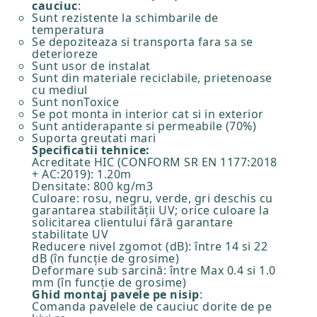
cauciuc
:
Sunt rezistente la schimbarile de
temperatura
Se depoziteaza si transporta fara sa se
deterioreze
Sunt usor de instalat
Sunt din materiale reciclabile, prietenoase
cu mediul
Sunt nonToxice
Se pot monta in interior cat si in exterior
Sunt antiderapante si permeabile (70%)
Suporta greutati mari
Specificatii tehnice:
Acreditate HIC (CONFORM SR EN 1177:2018
+ AC:2019): 1.20m
Densitate: 800 kg/m3
Culoare: rosu, negru, verde, gri deschis cu
garantarea stabilității UV; orice culoare la
solicitarea clientului fără garantare
stabilitate UV
Reducere nivel zgomot (dB): între 14 si 22
dB (în funcție de grosime)
Deformare sub sarcină: între Max 0.4 si 1.0
mm (în funcție de grosime)
Ghid montaj pavele pe nisip
:
Comanda pavelele de cauciuc dorite de pe