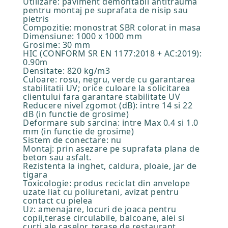
Utilizare: paviment demontabil antitrauma
pentru montaj pe suprafata de nisip sau
pietris
Compozitie: monostrat SBR colorat in masa
Dimensiune: 1000 x 1000 mm
Grosime: 30 mm
HIC (CONFORM SR EN 1177:2018 + AC:2019):
0.90m
Densitate: 820 kg/m3
Culoare: rosu, negru, verde cu garantarea
stabilitatii UV; orice culoare la solicitarea
clientului fara garantare stabilitate UV
Reducere nivel zgomot (dB): intre 14 si 22
dB (in functie de grosime)
Deformare sub sarcina: intre Max 0.4 si 1.0
mm (in functie de grosime)
Sistem de conectare: nu
Montaj: prin asezare pe suprafata plana de
beton sau asfalt.
Rezistenta la inghet, caldura, ploaie, jar de
tigara
Toxicologie: produs reciclat din anvelope
uzate liat cu poliuretani, avizat pentru
contact cu pielea
Uz: amenajare, locuri de joaca pentru
copii,terase circulabile, balcoane, alei si
curti ale caselor, terase de restaurant,