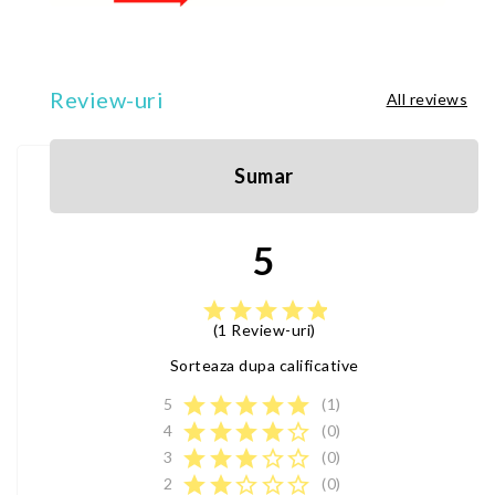
Review-uri
All reviews
Sumar
5
star
star
star
star
star
(1 Review-uri)
Sorteaza dupa calificative
star
star
star
star
star
5
(1)
star
star
star
star
star_border
4
(0)
star
star
star
star_border
star_border
3
(0)
star
star
star_border
star_border
star_border
2
(0)