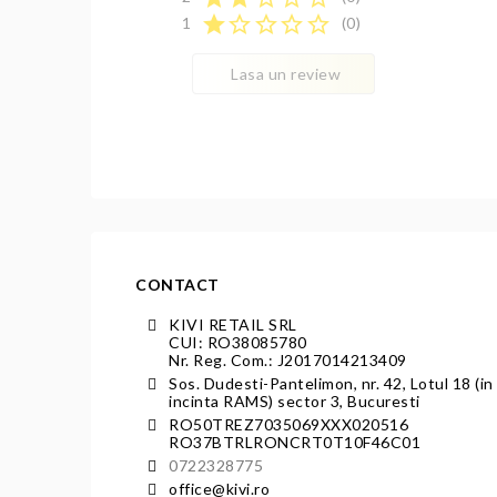
star
star_border
star_border
star_border
star_border
1
(0)
Lasa un review
CONTACT
KIVI RETAIL SRL
CUI: RO38085780
Nr. Reg. Com.: J2017014213409
Sos. Dudesti-Pantelimon, nr. 42, Lotul 18 (in
incinta RAMS) sector 3, Bucuresti
RO50TREZ7035069XXX020516
RO37BTRLRONCRT0T10F46C01
0722328775
office@kivi.ro