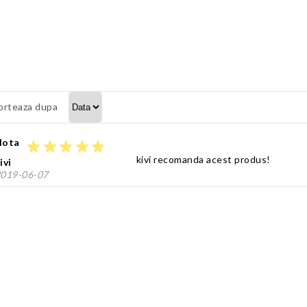
orteaza dupa
Nota
star
star
star
star
star
kivi recomanda acest produs!
ivi
019-06-07