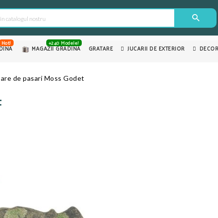
Hot!
+240 Modele!
DINA
MAGAZII GRADINA
GRATARE
JUCARII DE EXTERIOR
DECOR
oare de pasari Moss Godet
t