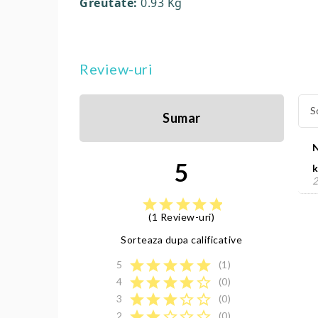
Greutate:
0.93 Kg
Review-uri
S
Sumar
5
k
2
star
star
star
star
star
(1 Review-uri)
Sorteaza dupa calificative
star
star
star
star
star
5
(1)
star
star
star
star
star_border
4
(0)
star
star
star
star_border
star_border
3
(0)
star
star
star_border
star_border
star_border
2
(0)