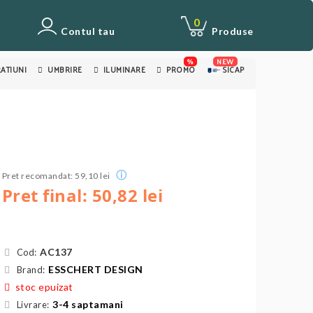
0
Contul tau
Produse
%
NEW
ATIUNI
UMBRIRE
ILUMINARE
PROMO
SICAP
ⓘ
Pret recomandat: 59,10 lei
Pret final: 50,82 lei
AC137
Cod:
ESSCHERT DESIGN
Brand:
stoc epuizat
3-4 saptamani
Livrare: