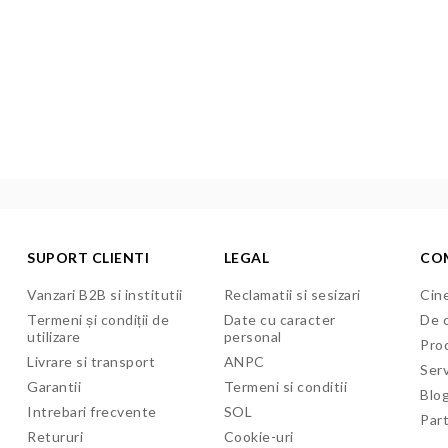
SUPORT CLIENTI
LEGAL
CO
Vanzari B2B si institutii
Reclamatii si sesizari
Cine
Termeni și condiții de
Date cu caracter
De c
utilizare
personal
Pro
Livrare si transport
ANPC
Serv
Garantii
Termeni si conditii
Blo
Intrebari frecvente
SOL
Par
Retururi
Cookie-uri