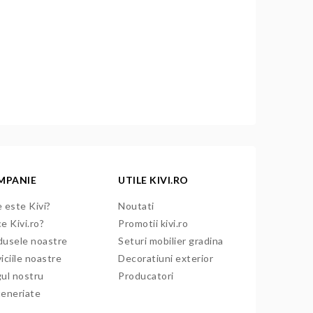
MPANIE
UTILE KIVI.RO
 este Kivi?
Noutati
e Kivi.ro?
Promotii kivi.ro
dusele noastre
Seturi mobilier gradina
iciile noastre
Decoratiuni exterior
gul nostru
Producatori
teneriate