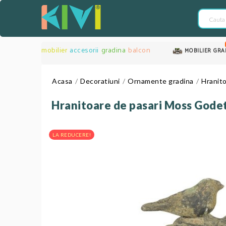
mobilier
accesorii
gradina
balcon
MOBILIER GRA
Acasa
Decoratiuni
Ornamente gradina
Hranit
Hranitoare de pasari Moss Gode
LA REDUCERE!