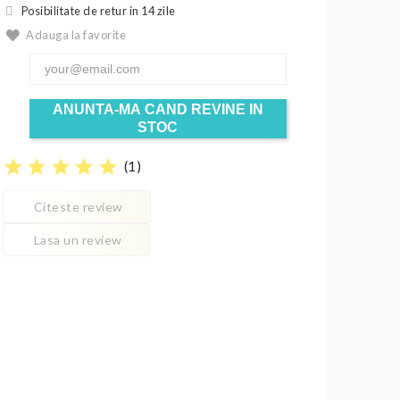
Posibilitate de retur in 14 zile
Adauga la favorite
ANUNTA-MA CAND REVINE IN
STOC
star
star
star
star
star
(
1
)
Citeste review
Lasa un review