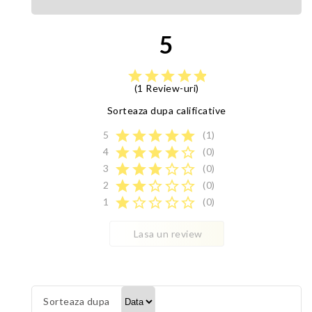
5
star
star
star
star
star
(1 Review-uri)
Sorteaza dupa calificative
star
star
star
star
star
5
(1)
star
star
star
star
star_border
4
(0)
star
star
star
star_border
star_border
3
(0)
star
star
star_border
star_border
star_border
2
(0)
star
star_border
star_border
star_border
star_border
1
(0)
Lasa un review
Sorteaza dupa