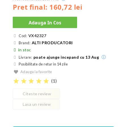
Pret final: 160,72 lei
Adauga In Cos
VX42327
Cod:
ALTI PRODUCATORI
Brand:
in stoc
ⓘ
poate ajunge incepand cu 13 Aug
Livrare:
Posibilitate de retur in 14 zile
Adauga la favorite
star
star
star
star
star
(
1
)
Citeste review
Lasa un review