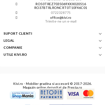
RO50TREZ7035069XXX020516
RO37BTRLRONCRT0T10F46C01
0722328775
office@kivi.ro
Trimite-ne un e-mail
SUPORT CLIENTI
LEGAL
COMPANIE
UTILE KIVI.RO
Kivi.ro - Mobilier gradina si accesorii
© 2017-2026.
Magazin online dezvoltat de
Presta.ro