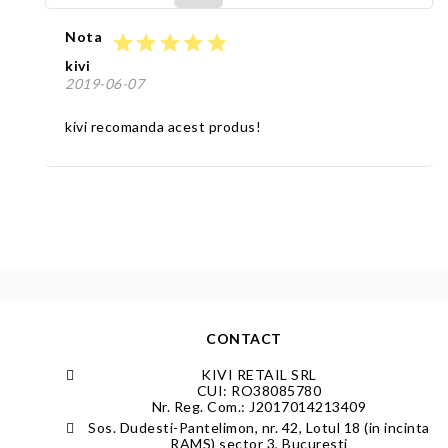
Nota
star
star
star
star
star
kivi
2019-06-07
kivi recomanda acest produs!
CONTACT
KIVI RETAIL SRL
CUI: RO38085780
Nr. Reg. Com.: J2017014213409
Sos. Dudesti-Pantelimon, nr. 42, Lotul 18 (in incinta
RAMS) sector 3, Bucuresti