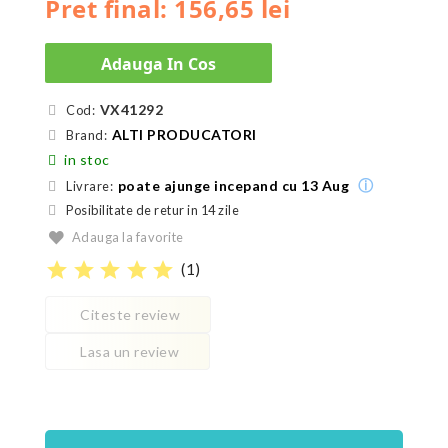
Pret final: 156,65 lei
Adauga In Cos
VX41292
Cod:
ALTI PRODUCATORI
Brand:
in stoc
ⓘ
poate ajunge incepand cu 13 Aug
Livrare:
Posibilitate de retur in 14 zile
Adauga la favorite
star
star
star
star
star
(
1
)
Citeste review
Lasa un review