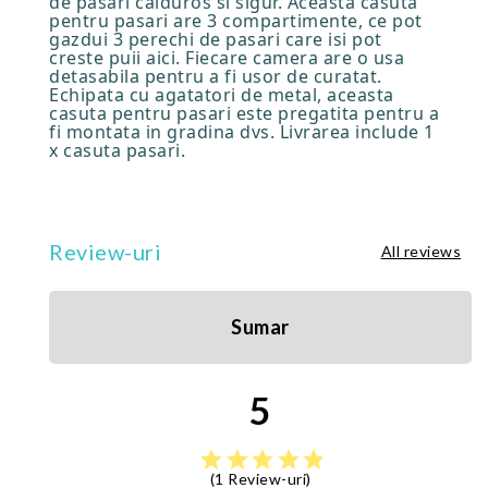
de pasari calduros si sigur. Aceasta casuta
pentru pasari are 3 compartimente, ce pot
gazdui 3 perechi de pasari care isi pot
creste puii aici. Fiecare camera are o usa
detasabila pentru a fi usor de curatat.
Echipata cu agatatori de metal, aceasta
casuta pentru pasari este pregatita pentru a
fi montata in gradina dvs. Livrarea include 1
x casuta pasari.
Review-uri
All reviews
Sumar
5
star
star
star
star
star
(1 Review-uri)