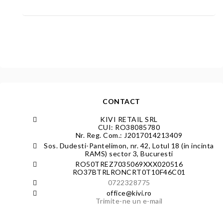
CONTACT
KIVI RETAIL SRL
CUI: RO38085780
Nr. Reg. Com.: J2017014213409
Sos. Dudesti-Pantelimon, nr. 42, Lotul 18 (in incinta
RAMS) sector 3, Bucuresti
RO50TREZ7035069XXX020516
RO37BTRLRONCRT0T10F46C01
0722328775
office@kivi.ro
Trimite-ne un e-mail