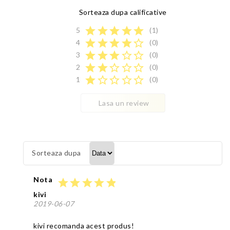
Sorteaza dupa calificative
star
star
star
star
star
5
(1)
star
star
star
star
star_border
4
(0)
star
star
star
star_border
star_border
3
(0)
star
star
star_border
star_border
star_border
2
(0)
star
star_border
star_border
star_border
star_border
1
(0)
Lasa un review
Sorteaza dupa
Nota
star
star
star
star
star
kivi
2019-06-07
kivi recomanda acest produs!