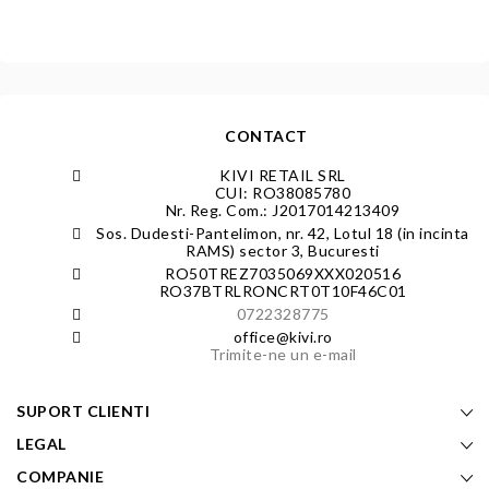
CONTACT
KIVI RETAIL SRL
CUI: RO38085780
Nr. Reg. Com.: J2017014213409
Sos. Dudesti-Pantelimon, nr. 42, Lotul 18 (in incinta
RAMS) sector 3, Bucuresti
RO50TREZ7035069XXX020516
RO37BTRLRONCRT0T10F46C01
0722328775
office@kivi.ro
Trimite-ne un e-mail
SUPORT CLIENTI
LEGAL
COMPANIE