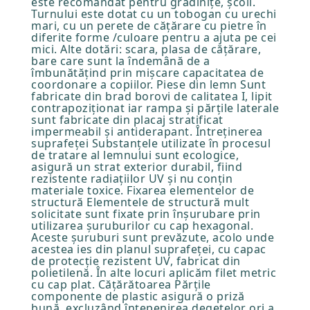
este recomandat pentru grădinițe, școli.
Turnului este dotat cu un tobogan cu urechi
mari, cu un perete de cățărare cu pietre în
diferite forme /culoare pentru a ajuta pe cei
mici. Alte dotări: scara, plasa de cățărare,
bare care sunt la îndemână de a
îmbunătățind prin mișcare capacitatea de
coordonare a copiilor. Piese din lemn Sunt
fabricate din brad borovi de calitatea I, lipit
contrapoziționat iar rampa și părțile laterale
sunt fabricate din placaj stratificat
impermeabil și antiderapant. Întreținerea
suprafeței Substanțele utilizate în procesul
de tratare al lemnului sunt ecologice,
asigură un strat exterior durabil, fiind
rezistente radiațiilor UV și nu conțin
materiale toxice. Fixarea elementelor de
structură Elementele de structură mult
solicitate sunt fixate prin înșurubare prin
utilizarea șuruburilor cu cap hexagonal.
Aceste șuruburi sunt prevăzute, acolo unde
acestea ies din planul suprafeței, cu capac
de protecție rezistent UV, fabricat din
polietilenă. În alte locuri aplicăm filet metric
cu cap plat. Cățărătoarea Părțile
componente de plastic asigură o priză
bună, excluzând înțepenirea degetelor ori a