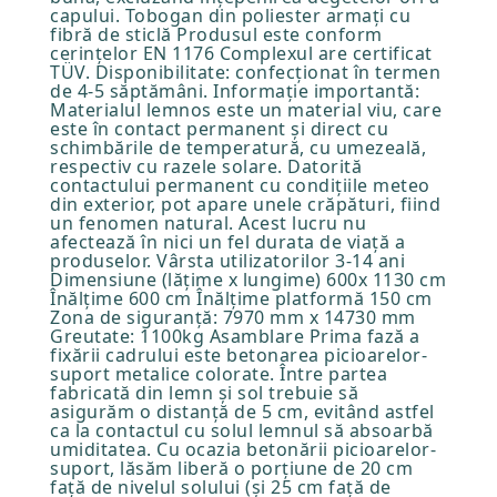
capului. Tobogan din poliester armați cu
fibră de sticlă Produsul este conform
cerințelor EN 1176 Complexul are certificat
TÜV. Disponibilitate: confecționat în termen
de 4-5 săptămâni. Informație importantă:
Materialul lemnos este un material viu, care
este în contact permanent și direct cu
schimbările de temperatură, cu umezeală,
respectiv cu razele solare. Datorită
contactului permanent cu condițiile meteo
din exterior, pot apare unele crăpături, fiind
un fenomen natural. Acest lucru nu
afectează în nici un fel durata de viață a
produselor. Vârsta utilizatorilor 3-14 ani
Dimensiune (lățime x lungime) 600x 1130 cm
Înălţime 600 cm Înălţime platformă 150 cm
Zona de siguranță: 7970 mm x 14730 mm
Greutate: 1100kg Asamblare Prima fază a
fixării cadrului este betonarea picioarelor-
suport metalice colorate. Între partea
fabricată din lemn și sol trebuie să
asigurăm o distanță de 5 cm, evitând astfel
ca la contactul cu solul lemnul să absoarbă
umiditatea. Cu ocazia betonării picioarelor-
suport, lăsăm liberă o porțiune de 20 cm
față de nivelul solului (și 25 cm față de