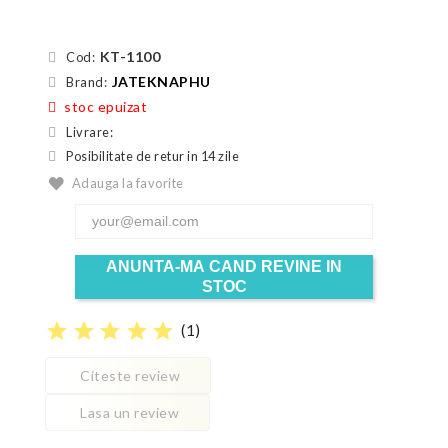
KT-1100
Cod:
JATEKNAPHU
Brand:
stoc epuizat
Livrare:
Posibilitate de retur in 14 zile
Adauga la favorite
ANUNTA-MA CAND REVINE IN
STOC
star
star
star
star
star
(
1
)
Citeste review
Lasa un review