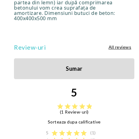
partea din lemn) iar după comprimarea
betonului vom crea suprafața de
amortizare. Dimensiuni butuci de beton:
400x400x500 mm
Review-uri
All reviews
Sumar
5
star
star
star
star
star
(1 Review-uri)
Sorteaza dupa calificative
star
star
star
star
star
5
(1)