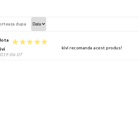
orteaza dupa
Nota
star
star
star
star
star
kivi recomanda acest produs!
ivi
019-06-07