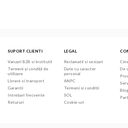
SUPORT CLIENTI
LEGAL
CO
Vanzari B2B si institutii
Reclamatii si sesizari
Cine
Termeni și condiții de
Date cu caracter
De c
utilizare
personal
Pro
Livrare si transport
ANPC
Serv
Garantii
Termeni si conditii
Blo
Intrebari frecvente
SOL
Par
Retururi
Cookie-uri