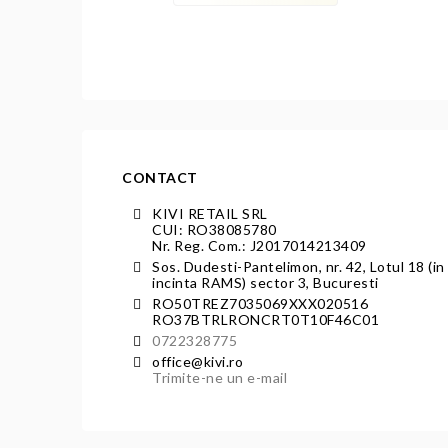
CONTACT
KIVI RETAIL SRL
CUI: RO38085780
Nr. Reg. Com.: J2017014213409
Sos. Dudesti-Pantelimon, nr. 42, Lotul 18 (in
incinta RAMS) sector 3, Bucuresti
RO50TREZ7035069XXX020516
RO37BTRLRONCRT0T10F46C01
0722328775
office@kivi.ro
Trimite-ne un e-mail