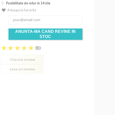
Posibilitate de retur in 14 zile
Adauga la favorite
ANUNTA-MA CAND REVINE IN
STOC
star
star
star
star
star
(
1
)
Citeste review
Lasa un review