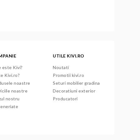
MPANIE
UTILE KIVI.RO
 este Kivi?
Noutati
e Kivi.ro?
Promotii kivi.ro
dusele noastre
Seturi mobilier gradina
iciile noastre
Decoratiuni exterior
gul nostru
Producatori
teneriate