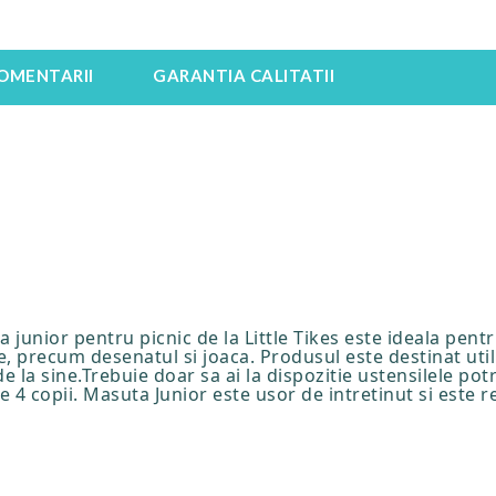
OMENTARII
GARANTIA CALITATII
a junior pentru picnic de la Little Tikes este ideala pent
e, precum desenatul si joaca. Produsul este destinat utili
de la sine.Trebuie doar sa ai la dispozitie ustensilele p
4 copii. Masuta Junior este usor de intretinut si este 