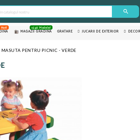
Hot!
+240 Modele!
DINA
MAGAZII GRADINA
GRATARE
JUCARII DE EXTERIOR
DECOR
MASUTA PENTRU PICNIC - VERDE
DE