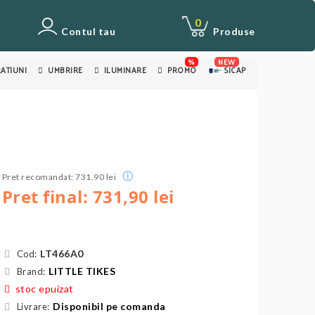
0
Contul tau
Produse
%
NEW
ATIUNI
UMBRIRE
ILUMINARE
PROMO
SICAP
ⓘ
Pret recomandat: 731,90 lei
Pret final: 731,90 lei
LT466A0
Cod:
LITTLE TIKES
Brand:
stoc epuizat
Disponibil pe comanda
Livrare: