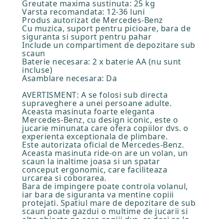
Greutate maxima sustinuta: 25 kg
Varsta recomandata: 12-36 luni
Produs autorizat de Mercedes-Benz
Cu muzica, suport pentru picioare, bara de
siguranta si suport pentru pahar
Include un compartiment de depozitare sub
scaun
Baterie necesara: 2 x baterie AA (nu sunt
incluse)
Asamblare necesara: Da
AVERTISMENT: A se folosi sub directa
supraveghere a unei persoane adulte.
Aceasta masinuta foarte eleganta
Mercedes-Benz, cu design iconic, este o
jucarie minunata care ofera copiilor dvs. o
experienta exceptionala de plimbare.
Este autorizata oficial de Mercedes-Benz.
Aceasta masinuta ride-on are un volan, un
scaun la inaltime joasa si un spatar
conceput ergonomic, care faciliteaza
urcarea si coborarea.
Bara de impingere poate controla volanul,
iar bara de siguranta va mentine copiii
protejati. Spatiul mare de depozitare de sub
scaun poate gazdui o multime de jucarii si