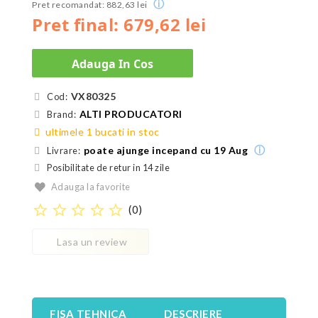
ⓘ
Pret recomandat: 882,63 lei
Pret final: 679,62 lei
Adauga In Cos
VX80325
Cod:
ALTI PRODUCATORI
Brand:
ultimele 1 bucati in stoc
ⓘ
poate ajunge incepand cu 19 Aug
Livrare:
Posibilitate de retur in 14 zile
Adauga la favorite
star_border
star_border
star_border
star_border
star_border
(
0
)
Lasa un review
FISA TEHNICA
DESCRIERE