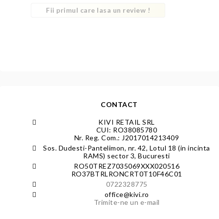
Fii primul care lasa un review !
CONTACT
KIVI RETAIL SRL
CUI: RO38085780
Nr. Reg. Com.: J2017014213409
Sos. Dudesti-Pantelimon, nr. 42, Lotul 18 (in incinta
RAMS) sector 3, Bucuresti
RO50TREZ7035069XXX020516
RO37BTRLRONCRT0T10F46C01
0722328775
office@kivi.ro
Trimite-ne un e-mail