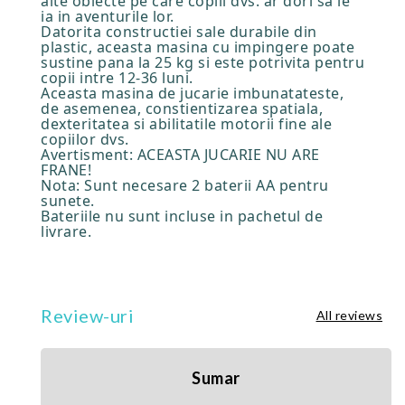
alte obiecte pe care copiii dvs. ar dori sa le
ia in aventurile lor.
Datorita constructiei sale durabile din
plastic, aceasta masina cu impingere poate
sustine pana la 25 kg si este potrivita pentru
copii intre 12-36 luni.
Aceasta masina de jucarie imbunatateste,
de asemenea, constientizarea spatiala,
dexteritatea si abilitatile motorii fine ale
copiilor dvs.
Avertisment: ACEASTA JUCARIE NU ARE
FRANE!
Nota: Sunt necesare 2 baterii AA pentru
sunete.
Bateriile nu sunt incluse in pachetul de
livrare.
Review-uri
All reviews
Sumar