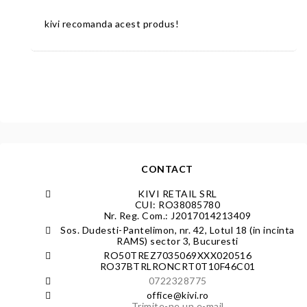
kivi recomanda acest produs!
CONTACT
KIVI RETAIL SRL
CUI: RO38085780
Nr. Reg. Com.: J2017014213409
Sos. Dudesti-Pantelimon, nr. 42, Lotul 18 (in incinta
RAMS) sector 3, Bucuresti
RO50TREZ7035069XXX020516
RO37BTRLRONCRT0T10F46C01
0722328775
office@kivi.ro
Trimite-ne un e-mail