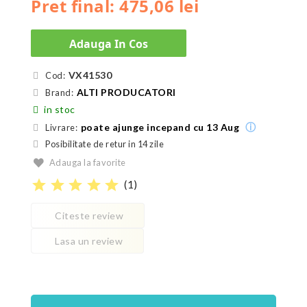
Pret final: 475,06 lei
Adauga In Cos
VX41530
Cod:
ALTI PRODUCATORI
Brand:
in stoc
ⓘ
poate ajunge incepand cu 13 Aug
Livrare:
Posibilitate de retur in 14 zile
Adauga la favorite
star
star
star
star
star
(
1
)
Citeste review
Lasa un review