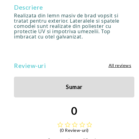
Descriere
Realizata din lemn masiv de brad vopsit si
tratat pentru exterior. Lateralele si spatele
comodei sunt realizate din poliester cu
protectie UV si impotriva umezelii. Top
imbracat cu otel galvanizat.
Review-uri
All reviews
Sumar
0
star_border
star_border
star_border
star_border
star_border
(0 Review-uri)