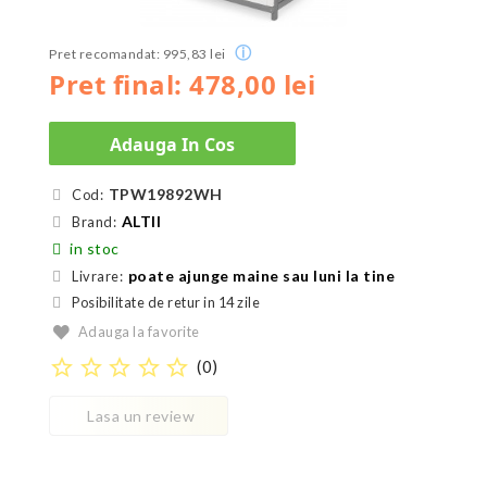
ⓘ
Pret recomandat: 995,83 lei
Pret final: 478,00 lei
Adauga In Cos
TPW19892WH
Cod:
ALTII
Brand:
in stoc
poate ajunge maine sau luni la tine
Livrare:
Posibilitate de retur in 14 zile
Adauga la favorite
star_border
star_border
star_border
star_border
star_border
(
0
)
Lasa un review