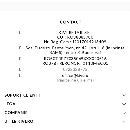
CONTACT
KIVI RETAIL SRL
CUI: RO38085780
Nr. Reg. Com.: J2017014213409
Sos. Dudesti-Pantelimon, nr. 42, Lotul 18 (in incinta
RAMS) sector 3, Bucuresti
RO50TREZ7035069XXX020516
RO37BTRLRONCRT0T10F46C01
0722328775
office@kivi.ro
Trimite-ne un e-mail
SUPORT CLIENTI
LEGAL
COMPANIE
UTILE KIVI.RO