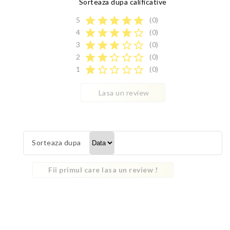
Sorteaza dupa calificative
star
star
star
star
star
5
(0)
star
star
star
star
star_border
4
(0)
star
star
star
star_border
star_border
3
(0)
star
star
star_border
star_border
star_border
2
(0)
star
star_border
star_border
star_border
star_border
1
(0)
Lasa un review
Sorteaza dupa
Fii primul care lasa un review !