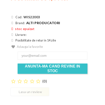
WIS22003
Cod:
ALTI PRODUCATORI
Brand:
stoc epuizat
Livrare:
Posibilitate de retur in 14 zile
Adauga la favorite
ANUNTA-MA CAND REVINE IN
STOC
star_border
star_border
star_border
star_border
star_border
(
0
)
Lasa un review