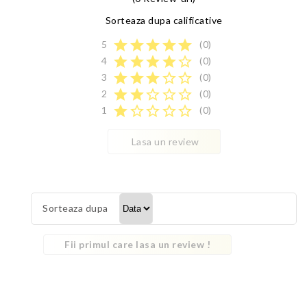
Sorteaza dupa calificative
star
star
star
star
star
5
(0)
star
star
star
star
star_border
4
(0)
star
star
star
star_border
star_border
3
(0)
star
star
star_border
star_border
star_border
2
(0)
star
star_border
star_border
star_border
star_border
1
(0)
Lasa un review
Sorteaza dupa
Fii primul care lasa un review !