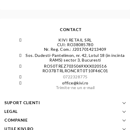
CONTACT
KIVI RETAIL SRL
CUI: RO38085780
Nr. Reg. Com.: J2017014213409
Sos. Dudesti-Pantelimon, nr. 42, Lotul 18 (in incinta
RAMS) sector 3, Bucuresti
RO50TREZ7035069XXX020516
RO37BTRLRONCRT0T10F46C01
0722328775
office@kivi.ro
Trimite-ne un e-mail
SUPORT CLIENTI
LEGAL
COMPANIE
UTILE KIVI.RO