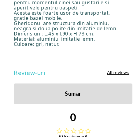
pentru momentul cinei sau gustarile si
aperitivele pentru oaspeti.
Acesta este foarte usor de transportat,
gratie bazei mobile.
Gheridonul are structura din aluminiu,
neagra si doua polite din imitatie de lemn.
Dimensiuni: L.45 x l.90 x H.73 cm.
Material: aluminiu, imitatie lemn.
Culoare: gri, natur.
Review-uri
All reviews
Sumar
0
star_border
star_border
star_border
star_border
star_border
(0 Review-uri)