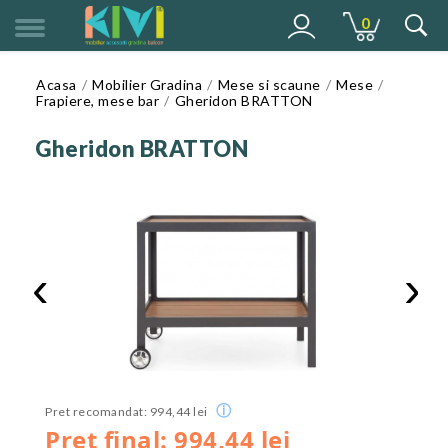
0
MENU
Acasa
Mobilier Gradina
Mese si scaune
Mese
Frapiere, mese bar
Gheridon BRATTON
Gheridon BRATTON
‹
›
ⓘ
Pret recomandat: 994,44 lei
Pret final: 994,44 lei