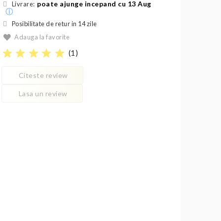
poate ajunge incepand cu 13 Aug
Livrare:
ⓘ
Posibilitate de retur in 14 zile
Adauga la favorite
star
star
star
star
star
(
1
)
Citeste review
Lasa un review