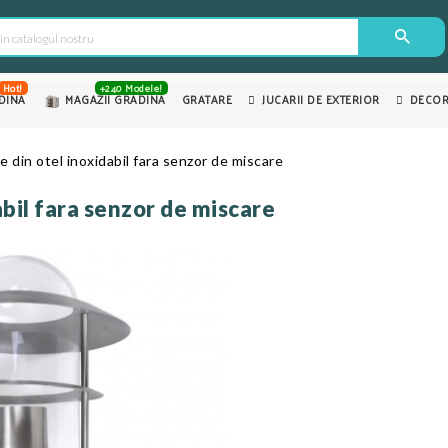
Hot!
+240 Modele!
DINA
MAGAZII GRADINA
GRATARE
JUCARII DE EXTERIOR
DECOR
 din otel inoxidabil fara senzor de miscare
bil fara senzor de miscare