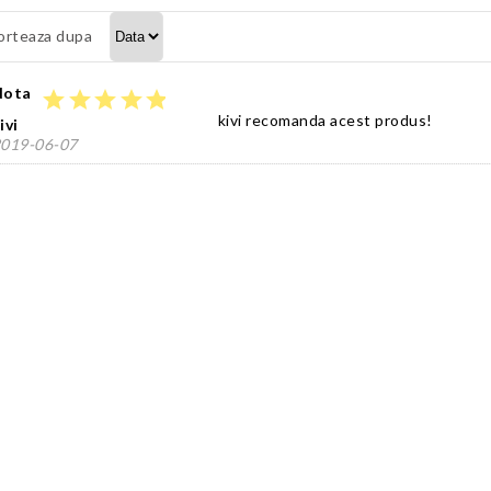
orteaza dupa
Nota
star
star
star
star
star
kivi recomanda acest produs!
ivi
019-06-07