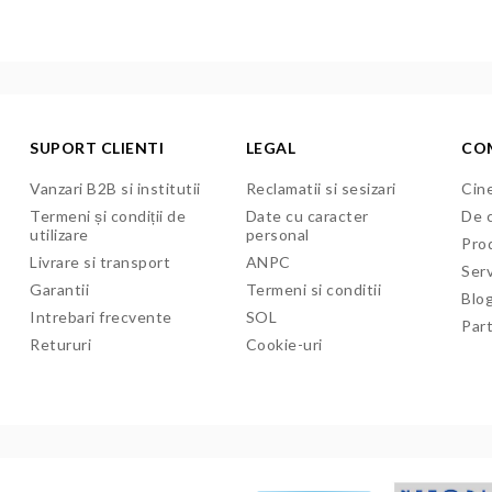
SUPORT CLIENTI
LEGAL
CO
Vanzari B2B si institutii
Reclamatii si sesizari
Cine
Termeni și condiții de
Date cu caracter
De c
utilizare
personal
Pro
Livrare si transport
ANPC
Serv
Garantii
Termeni si conditii
Blo
Intrebari frecvente
SOL
Par
Retururi
Cookie-uri