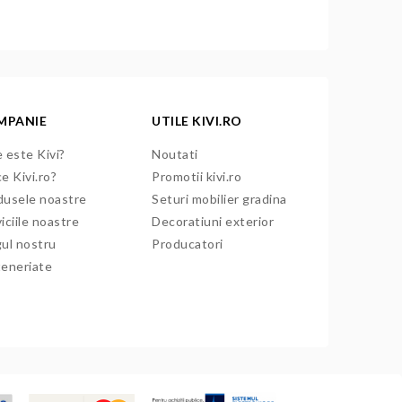
MPANIE
UTILE KIVI.RO
 este Kivi?
Noutati
e Kivi.ro?
Promotii kivi.ro
dusele noastre
Seturi mobilier gradina
iciile noastre
Decoratiuni exterior
gul nostru
Producatori
teneriate