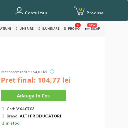
0
Contul tau
Produse
%
NEW
ATIUNI
UMBRIRE
ILUMINARE
PROMO
SICAP
ⓘ
Pret recomandat: 154,07 lei
Pret final: 104,77 lei
Adauga In Cos
VX40703
Cod:
ALTI PRODUCATORI
Brand:
in stoc