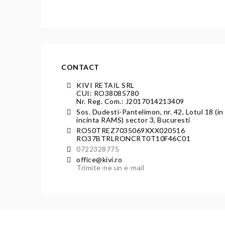
CONTACT
KIVI RETAIL SRL
CUI: RO38085780
Nr. Reg. Com.: J2017014213409
Sos. Dudesti-Pantelimon, nr. 42, Lotul 18 (in
incinta RAMS) sector 3, Bucuresti
RO50TREZ7035069XXX020516
RO37BTRLRONCRT0T10F46C01
0722328775
office@kivi.ro
Trimite-ne un e-mail