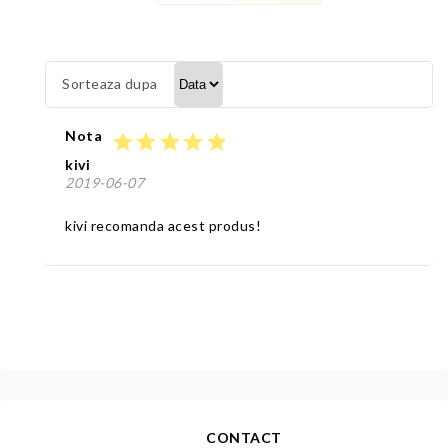
Sorteaza dupa
Nota
star
star
star
star
star
kivi
2019-06-07
kivi recomanda acest produs!
CONTACT