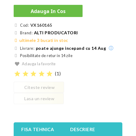
Adauga In Cos
VX160165
Cod:
ALTI PRODUCATORI
Brand:
ultimele 3 bucati in stoc
ⓘ
poate ajunge incepand cu 14 Aug
Livrare:
Posibilitate de retur in 14 zile
Adauga la favorite
star
star
star
star
star
(
1
)
Citeste review
Lasa un review
FISA TEHNICA
DESCRIERE