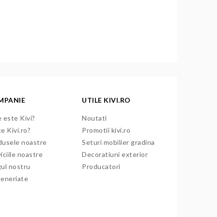
MPANIE
UTILE KIVI.RO
 este Kivi?
Noutati
e Kivi.ro?
Promotii kivi.ro
dusele noastre
Seturi mobilier gradina
iciile noastre
Decoratiuni exterior
gul nostru
Producatori
teneriate