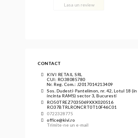
Lasa un review
CONTACT
KIVI RETAIL SRL
CUI: RO38085780
Nr. Reg. Com.: J2017014213409
Sos. Dudesti-Pantelimon, nr. 42, Lotul 18 (in
incinta RAMS) sector 3, Bucuresti
RO50TREZ7035069XXX020516
RO37BTRLRONCRT0T10F46C01
0722328775
office@kivi.ro
Trimite-ne un e-mail