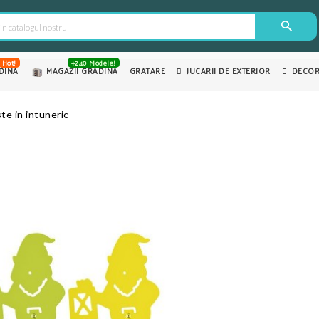
Hot!
+240 Modele!
DINA
MAGAZII GRADINA
GRATARE
JUCARII DE EXTERIOR
DECOR
e in intuneric