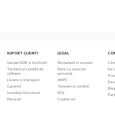
SUPORT CLIENTI
LEGAL
CO
Vanzari B2B si institutii
Reclamatii si sesizari
Cine
Termeni și condiții de
Date cu caracter
De c
utilizare
personal
Pro
Livrare si transport
ANPC
Serv
Garantii
Termeni si conditii
Blo
Intrebari frecvente
SOL
Par
Retururi
Cookie-uri