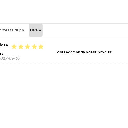
orteaza dupa
Nota
star
star
star
star
star
kivi recomanda acest produs!
ivi
019-06-07