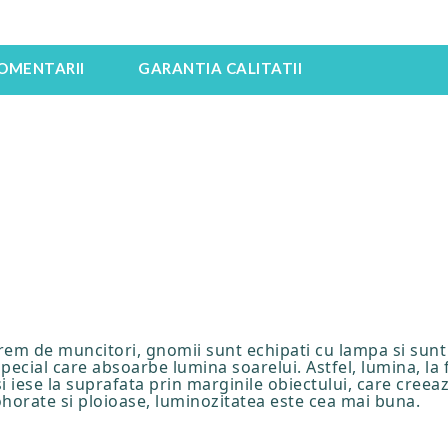
OMENTARII
GARANTIA CALITATII
trem de muncitori, gnomii sunt echipati cu lampa si sunt
 special care absoarbe lumina soarelui. Astfel, lumina, la f
 si iese la suprafata prin marginile obiectului, care creea
mohorate si ploioase, luminozitatea este cea mai buna.