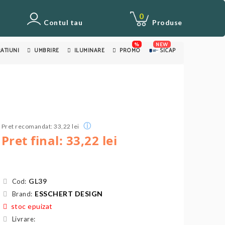
0
Contul tau
Produse
%
NEW
ATIUNI
UMBRIRE
ILUMINARE
PROMO
SICAP
ⓘ
Pret recomandat: 33,22 lei
Pret final: 33,22 lei
GL39
Cod:
ESSCHERT DESIGN
Brand:
stoc epuizat
Livrare: