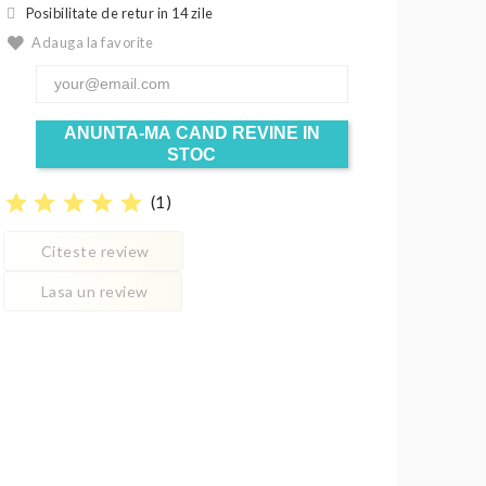
Posibilitate de retur in 14 zile
Adauga la favorite
ANUNTA-MA CAND REVINE IN
STOC
star
star
star
star
star
(
1
)
Citeste review
Lasa un review