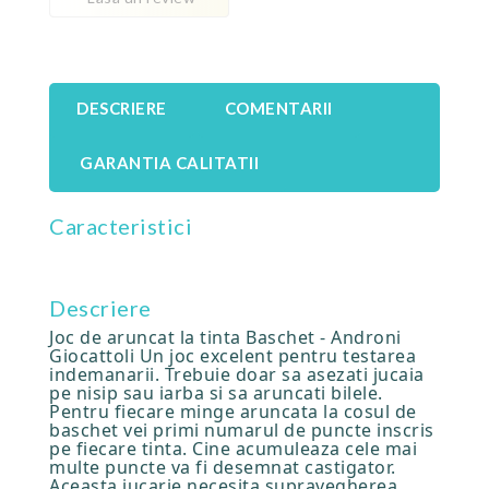
DESCRIERE
COMENTARII
GARANTIA CALITATII
Caracteristici
Descriere
Joc de aruncat la tinta Baschet - Androni
Giocattoli Un joc excelent pentru testarea
indemanarii. Trebuie doar sa asezati jucaia
pe nisip sau iarba si sa aruncati bilele.
Pentru fiecare minge aruncata la cosul de
baschet vei primi numarul de puncte inscris
pe fiecare tinta. Cine acumuleaza cele mai
multe puncte va fi desemnat castigator.
Aceasta jucarie necesita supravegherea