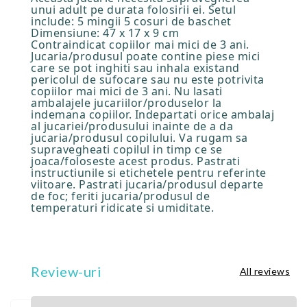
unui adult pe durata folosirii ei. Setul
include: 5 mingii 5 cosuri de baschet
Dimensiune: 47 x 17 x 9 cm
Contraindicat copiilor mai mici de 3 ani.
Jucaria/produsul poate contine piese mici
care se pot inghiti sau inhala existand
pericolul de sufocare sau nu este potrivita
copiilor mai mici de 3 ani. Nu lasati
ambalajele jucariilor/produselor la
indemana copiilor. Indepartati orice ambalaj
al jucariei/produsului inainte de a da
jucaria/produsul copilului. Va rugam sa
supravegheati copilul in timp ce se
joaca/foloseste acest produs. Pastrati
instructiunile si etichetele pentru referinte
viitoare. Pastrati jucaria/produsul departe
de foc; feriti jucaria/produsul de
temperaturi ridicate si umiditate.
Review-uri
All reviews