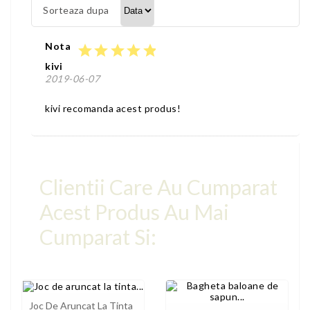
Sorteaza dupa
Nota
star
star
star
star
star
kivi
2019-06-07
kivi recomanda acest produs!
Clientii Care Au Cumparat
Acest Produs Au Mai
Cumparat Si:
Joc De Aruncat La Tinta