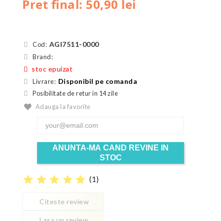
Pret final: 50,90 lei
AGI7511-0000
Cod:
Brand:
stoc epuizat
Disponibil pe comanda
Livrare:
Posibilitate de retur in 14 zile
Adauga la favorite
ANUNTA-MA CAND REVINE IN
STOC
star
star
star
star
star
(
1
)
Citeste review
Lasa un review