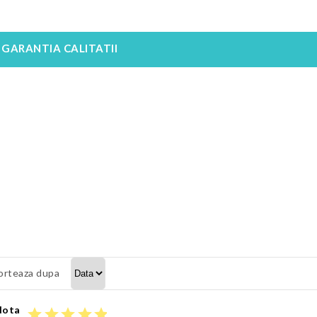
GARANTIA CALITATII
orteaza dupa
Nota
star
star
star
star
star