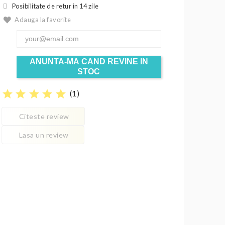
Posibilitate de retur in 14 zile
Adauga la favorite
ANUNTA-MA CAND REVINE IN
STOC
star
star
star
star
star
(
1
)
Citeste review
Lasa un review