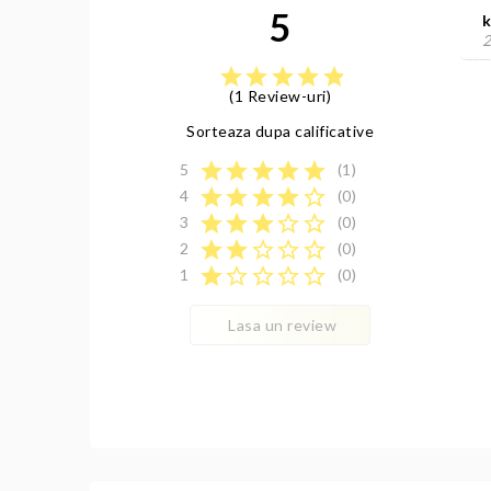
5
k
2
star
star
star
star
star
(1 Review-uri)
Sorteaza dupa calificative
star
star
star
star
star
5
(1)
star
star
star
star
star_border
4
(0)
star
star
star
star_border
star_border
3
(0)
star
star
star_border
star_border
star_border
2
(0)
star
star_border
star_border
star_border
star_border
1
(0)
Lasa un review