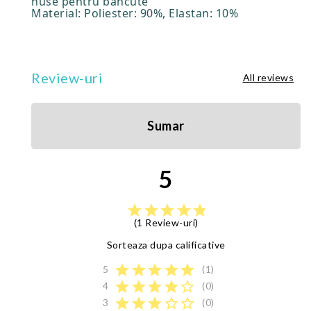
huse pentru bancute
Material: Poliester: 90%, Elastan: 10%
Review-uri
All reviews
Sumar
5
star
star
star
star
star
(1 Review-uri)
Sorteaza dupa calificative
star
star
star
star
star
5
(1)
star
star
star
star
star_border
4
(0)
star
star
star
star_border
star_border
3
(0)