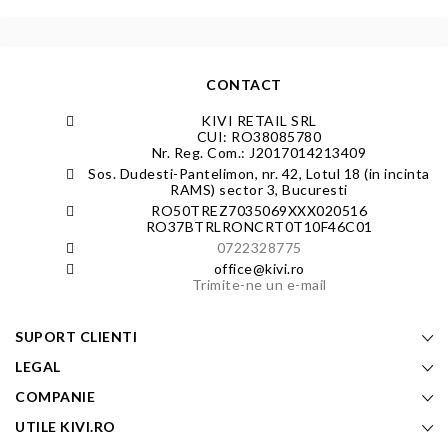
CONTACT
KIVI RETAIL SRL
CUI: RO38085780
Nr. Reg. Com.: J2017014213409
Sos. Dudesti-Pantelimon, nr. 42, Lotul 18 (in incinta
RAMS) sector 3, Bucuresti
RO50TREZ7035069XXX020516
RO37BTRLRONCRT0T10F46C01
0722328775
office@kivi.ro
Trimite-ne un e-mail
SUPORT CLIENTI
LEGAL
COMPANIE
UTILE KIVI.RO