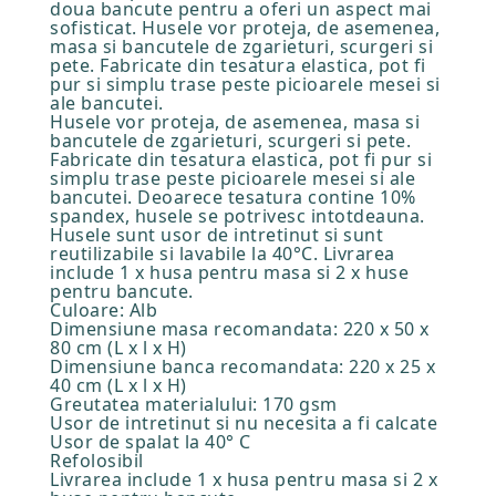
doua bancute pentru a oferi un aspect mai
sofisticat. Husele vor proteja, de asemenea,
masa si bancutele de zgarieturi, scurgeri si
pete. Fabricate din tesatura elastica, pot fi
pur si simplu trase peste picioarele mesei si
ale bancutei.
Husele vor proteja, de asemenea, masa si
bancutele de zgarieturi, scurgeri si pete.
Fabricate din tesatura elastica, pot fi pur si
simplu trase peste picioarele mesei si ale
bancutei. Deoarece tesatura contine 10%
spandex, husele se potrivesc intotdeauna.
Husele sunt usor de intretinut si sunt
reutilizabile si lavabile la 40°C. Livrarea
include 1 x husa pentru masa si 2 x huse
pentru bancute.
Culoare: Alb
Dimensiune masa recomandata: 220 x 50 x
80 cm (L x l x H)
Dimensiune banca recomandata: 220 x 25 x
40 cm (L x l x H)
Greutatea materialului: 170 gsm
Usor de intretinut si nu necesita a fi calcate
Usor de spalat la 40° C
Refolosibil
Livrarea include 1 x husa pentru masa si 2 x