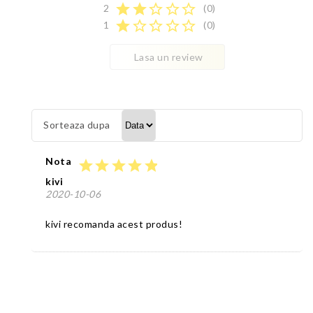
star
star
star_border
star_border
star_border
2
(0)
star
star_border
star_border
star_border
star_border
1
(0)
Lasa un review
Sorteaza dupa
Nota
star
star
star
star
star
kivi
2020-10-06
kivi recomanda acest produs!