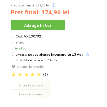
ⓘ
Pret recomandat: 257,30 lei
Pret final: 174,96 lei
Adauga In Cos
VX130792
Cod:
Brand:
in stoc
ⓘ
poate ajunge incepand cu 13 Aug
Livrare:
Posibilitate de retur in 14 zile
Adauga la favorite
star
star
star
star
star
(
1
)
Citeste review
Lasa un review