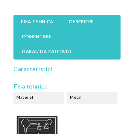
FISA TEHNICA
DESCRIERE
COMENTARII
GARANTIA CALITATII
Caracteristici
Fisa tehnica
Material
Metal