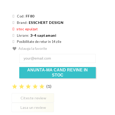
FF80
Cod:
ESSCHERT DESIGN
Brand:
stoc epuizat
3-4 saptamani
Livrare:
Posibilitate de retur in 14 zile
Adauga la favorite
ANUNTA-MA CAND REVINE IN
STOC
star
star
star
star
star
(
1
)
Citeste review
Lasa un review