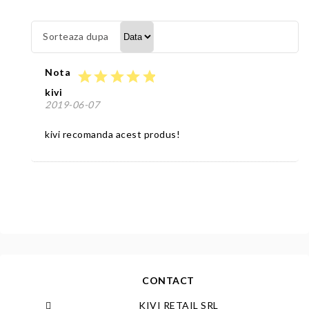
Sorteaza dupa
Nota
star
star
star
star
star
kivi
2019-06-07
kivi recomanda acest produs!
CONTACT
KIVI RETAIL SRL