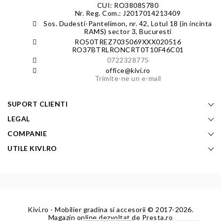
CUI: RO38085780
Nr. Reg. Com.: J2017014213409
Sos. Dudesti-Pantelimon, nr. 42, Lotul 18 (in incinta
RAMS) sector 3, Bucuresti
RO50TREZ7035069XXX020516
RO37BTRLRONCRT0T10F46C01
0722328775
office@kivi.ro
Trimite-ne un e-mail
SUPORT CLIENTI
LEGAL
COMPANIE
UTILE KIVI.RO
Kivi.ro - Mobilier gradina si accesorii
© 2017-2026.
Magazin online dezvoltat de
Presta.ro