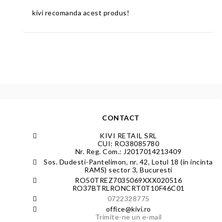
kivi recomanda acest produs!
CONTACT
KIVI RETAIL SRL
CUI: RO38085780
Nr. Reg. Com.: J2017014213409
Sos. Dudesti-Pantelimon, nr. 42, Lotul 18 (in incinta
RAMS) sector 3, Bucuresti
RO50TREZ7035069XXX020516
RO37BTRLRONCRT0T10F46C01
0722328775
office@kivi.ro
Trimite-ne un e-mail