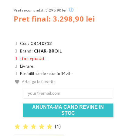
ⓘ
Pret recomandat: 3.298,90 lei
Pret final: 3.298,90 lei
CB140712
Cod:
CHAR-BROIL
Brand:
stoc epuizat
Livrare:
Posibilitate de retur in 14 zile
Adauga la favorite
ANUNTA-MA CAND REVINE IN
STOC
star
star
star
star
star
(
1
)