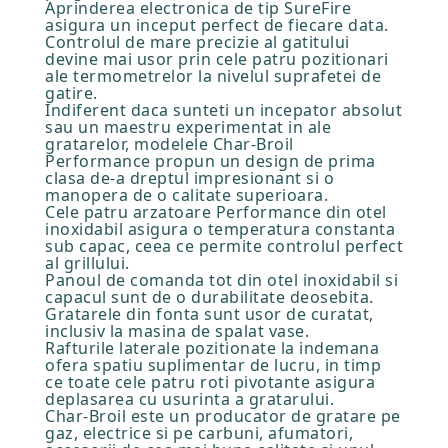
Aprinderea electronica de tip SureFire
asigura un inceput perfect de fiecare data.
Controlul de mare precizie al gatitului
devine mai usor prin cele patru pozitionari
ale termometrelor la nivelul suprafetei de
gatire.
Indiferent daca sunteti un incepator absolut
sau un maestru experimentat in ale
gratarelor, modelele Char-Broil
Performance propun un design de prima
clasa de-a dreptul impresionant si o
manopera de o calitate superioara.
Cele patru arzatoare Performance din otel
inoxidabil asigura o temperatura constanta
sub capac, ceea ce permite controlul perfect
al grillului.
Panoul de comanda tot din otel inoxidabil si
capacul sunt de o durabilitate deosebita.
Gratarele din fonta sunt usor de curatat,
inclusiv la masina de spalat vase.
Rafturile laterale pozitionate la indemana
ofera spatiu suplimentar de lucru, in timp
ce toate cele patru roti pivotante asigura
deplasarea cu usurinta a gratarului.
Char-Broil este un producator de gratare pe
gaz, electrice si pe carbuni, afumatori,