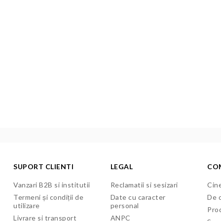
SUPORT CLIENTI
LEGAL
CO
Vanzari B2B si institutii
Reclamatii si sesizari
Cine
Termeni și condiții de
Date cu caracter
De c
utilizare
personal
Pro
Livrare si transport
ANPC