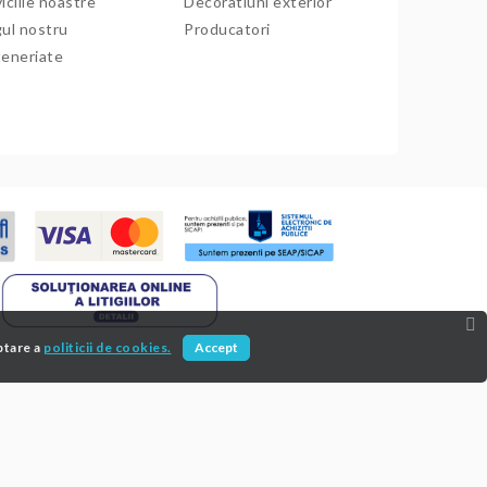
iciile noastre
Decoratiuni exterior
gul nostru
Producatori
teneriate
ptare a
politicii de cookies.
Accept