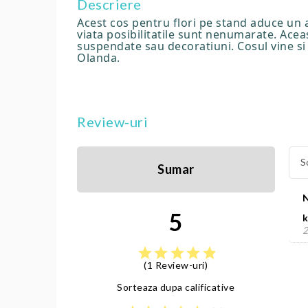
Descriere
Acest cos pentru flori pe stand aduce un a
viata posibilitatile sunt nenumarate. Aceas
suspendate sau decoratiuni. Cosul vine si 
Olanda.
Review-uri
S
Sumar
5
k
2
star
star
star
star
star
(1 Review-uri)
Sorteaza dupa calificative