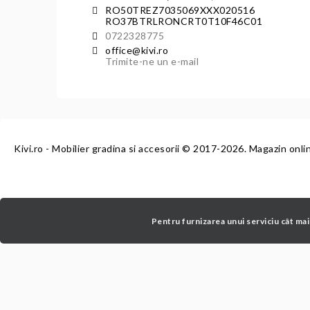
RO50TREZ7035069XXX020516
RO37BTRLRONCRT0T10F46C01
0722328775
office@kivi.ro
Trimite-ne un e-mail
Kivi.ro - Mobilier gradina si accesorii
© 2017-2026. Magazin onli
Pentru furnizarea unui serviciu cât mai