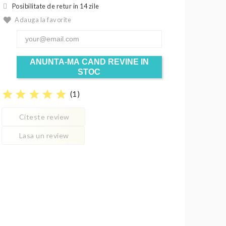
Posibilitate de retur in 14 zile
Adauga la favorite
ANUNTA-MA CAND REVINE IN
STOC
star
star
star
star
star
(
1
)
Citeste review
Lasa un review