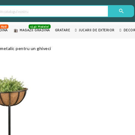
Hot!
+240 Modele!
DINA
MAGAZII GRADINA
GRATARE
JUCARII DE EXTERIOR
DECOR
metalic pentru un ghiveci