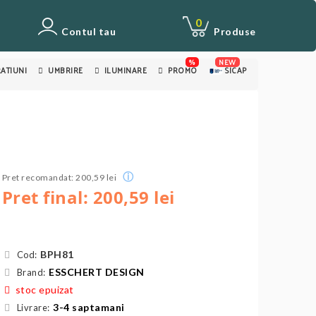
0
Contul tau
Produse
%
NEW
ATIUNI
UMBRIRE
ILUMINARE
PROMO
SICAP
ⓘ
Pret recomandat: 200,59 lei
Pret final: 200,59 lei
BPH81
Cod:
ESSCHERT DESIGN
Brand:
stoc epuizat
3-4 saptamani
Livrare: