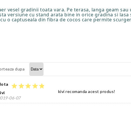
er vesel gradinii toata vara. Pe terasa, langa geam sau 
ta versiune cu stand arata bine in orice gradina si lasa 
cu o captuseala din fibra de cocos care permite scurgere
orteaza dupa
Nota
star
star
star
star
star
kivi recomanda acest produs!
ivi
019-06-07