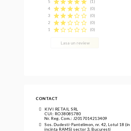
star
star
star
star
star
5
(1)
star
star
star
star
star_border
4
(0)
star
star
star
star_border
star_border
3
(0)
star
star
star_border
star_border
star_border
2
(0)
star
star_border
star_border
star_border
star_border
1
(0)
Lasa un review
CONTACT
KIVI RETAIL SRL
CUI: RO38085780
Nr. Reg. Com.: J2017014213409
Sos. Dudesti-Pantelimon, nr. 42, Lotul 18 (in
incinta RAMS) sector 3, Bucuresti