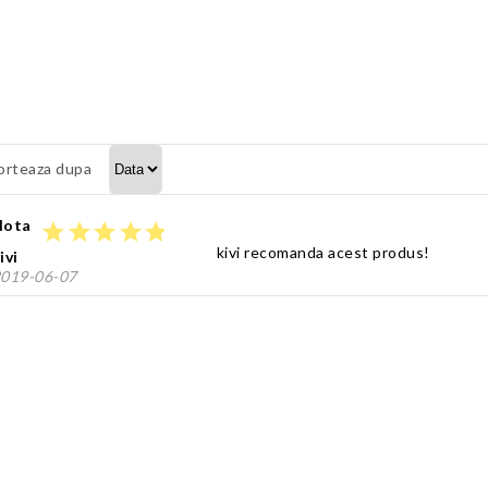
orteaza dupa
Nota
star
star
star
star
star
kivi recomanda acest produs!
ivi
019-06-07