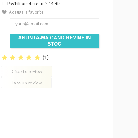
Posibilitate de retur in 14 zile
Adauga la favorite
ANUNTA-MA CAND REVINE IN
STOC
star
star
star
star
star
(
1
)
Citeste review
Lasa un review