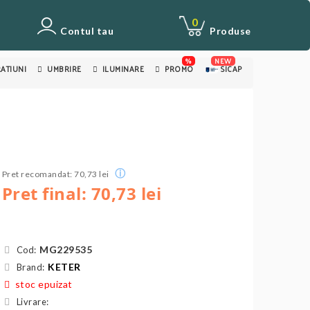
0
Contul tau
Produse
%
NEW
ATIUNI
UMBRIRE
ILUMINARE
PROMO
SICAP
ⓘ
Pret recomandat: 70,73 lei
Pret final: 70,73 lei
MG229535
Cod:
KETER
Brand:
stoc epuizat
Livrare: