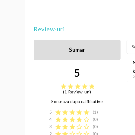
Review-uri
S
Sumar
5
k
2
star
star
star
star
star
(1 Review-uri)
Sorteaza dupa calificative
star
star
star
star
star
5
(1)
star
star
star
star
star_border
4
(0)
star
star
star
star_border
star_border
3
(0)
star
star
star_border
star_border
star_border
2
(0)