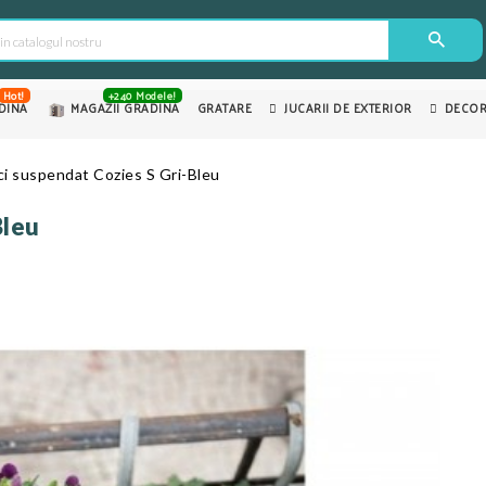
Hot!
+240 Modele!
DINA
MAGAZII GRADINA
GRATARE
JUCARII DE EXTERIOR
DECOR
i suspendat Cozies S Gri-Bleu
Bleu