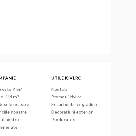
MPANIE
UTILE KIVI.RO
 este Kivi?
Noutati
e Kivi.ro?
Promotii kivi.ro
dusele noastre
Seturi mobilier gradina
iciile noastre
Decoratiuni exterior
gul nostru
Producatori
teneriate