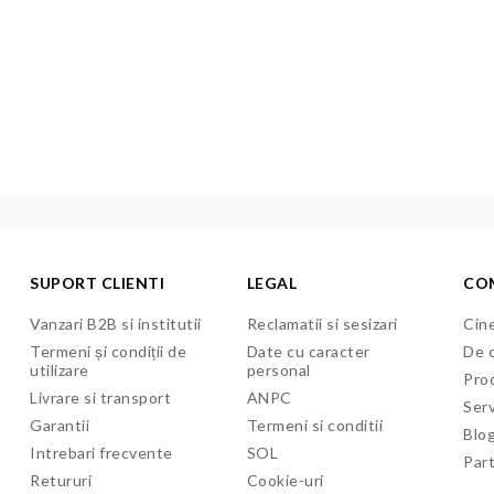
SUPORT CLIENTI
LEGAL
CO
Vanzari B2B si institutii
Reclamatii si sesizari
Cine
Termeni și condiții de
Date cu caracter
De c
utilizare
personal
Pro
Livrare si transport
ANPC
Serv
Garantii
Termeni si conditii
Blo
Intrebari frecvente
SOL
Par
Retururi
Cookie-uri