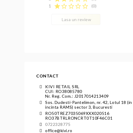
star
star_border
star_border
star_border
star_border
1
(0)
Lasa un review
CONTACT
KIVI RETAIL SRL
CUI: RO38085780
Nr. Reg. Com.: J2017014213409
Sos. Dudesti-Pantelimon, nr. 42, Lotul 18 (in
incinta RAMS) sector 3, Bucuresti
RO50TREZ7035069XXX020516
RO37BTRLRONCRT0T10F46C01
0722328775
office@kivi.ro