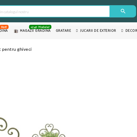
Hot!
+240 Modele!
DINA
MAGAZII GRADINA
GRATARE
JUCARII DE EXTERIOR
DECOR
 pentru ghiveci