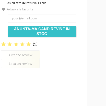
Posibilitate de retur in 14 zile
Adauga la favorite
ANUNTA-MA CAND REVINE IN
STOC
star
star
star
star
star
(
1
)
Citeste review
Lasa un review