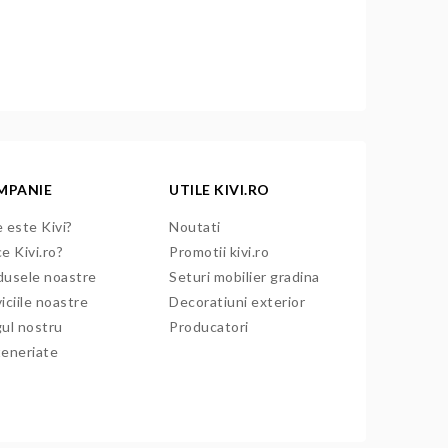
MPANIE
UTILE KIVI.RO
 este Kivi?
Noutati
e Kivi.ro?
Promotii kivi.ro
dusele noastre
Seturi mobilier gradina
iciile noastre
Decoratiuni exterior
gul nostru
Producatori
teneriate