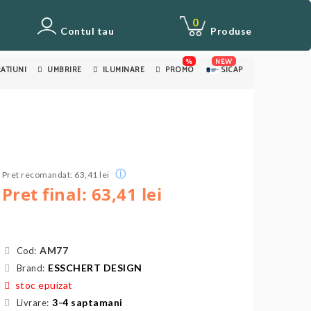
0
Contul tau
Produse
%
NEW
ATIUNI
UMBRIRE
ILUMINARE
PROMO
SICAP
ⓘ
Pret recomandat: 63,41 lei
Pret final: 63,41 lei
AM77
Cod:
ESSCHERT DESIGN
Brand:
stoc epuizat
3-4 saptamani
Livrare: