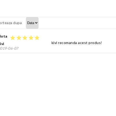
orteaza dupa
Nota
star
star
star
star
star
kivi recomanda acest produs!
ivi
019-06-07