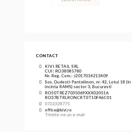
CONTACT
KIVI RETAIL SRL
CUI: RO38085780
Nr. Reg. Com.: J2017014213409
Sos. Dudesti-Pantelimon, nr. 42, Lotul 18 (in
incinta RAMS) sector 3, Bucuresti
RO50TREZ7035069XXX020516
RO37BTRLRONCRT0T10F46C01
0722328775
office@kivi.ro
Trimite-ne un e-mail