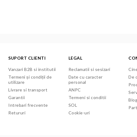
SUPORT CLIENTI
LEGAL
CO
Vanzari B2B si institutii
Reclamatii si sesizari
Cine
Termeni și condiții de
Date cu caracter
De c
utilizare
personal
Pro
Livrare si transport
ANPC
Serv
Garantii
Termeni si conditii
Blo
Intrebari frecvente
SOL
Par
Retururi
Cookie-uri