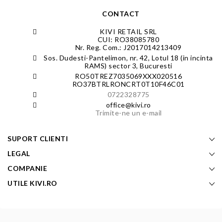
CONTACT
KIVI RETAIL SRL
CUI: RO38085780
Nr. Reg. Com.: J2017014213409
Sos. Dudesti-Pantelimon, nr. 42, Lotul 18 (in incinta
RAMS) sector 3, Bucuresti
RO50TREZ7035069XXX020516
RO37BTRLRONCRT0T10F46C01
0722328775
office@kivi.ro
Trimite-ne un e-mail
SUPORT CLIENTI
LEGAL
COMPANIE
UTILE KIVI.RO