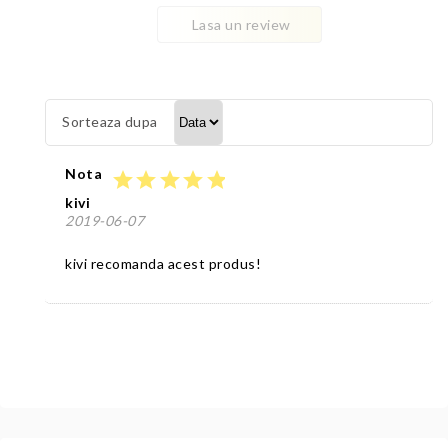
Lasa un review
Sorteaza dupa
Nota
star
star
star
star
star
kivi
2019-06-07
kivi recomanda acest produs!