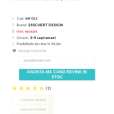
MF015
Cod:
ESSCHERT DESIGN
Brand:
stoc epuizat
3-4 saptamani
Livrare:
Posibilitate de retur in 14 zile
Adauga la favorite
ANUNTA-MA CAND REVINE IN
STOC
star
star
star
star
star
(
1
)
Citeste review
Lasa un review