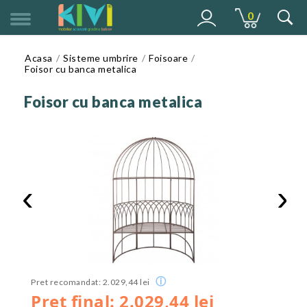
0
MENU
Acasa
Sisteme umbrire
Foisoare
Foisor cu banca metalica
Foisor cu banca metalica
‹
›
ⓘ
Pret recomandat: 2.029,44 lei
Pret final: 2.029,44 lei