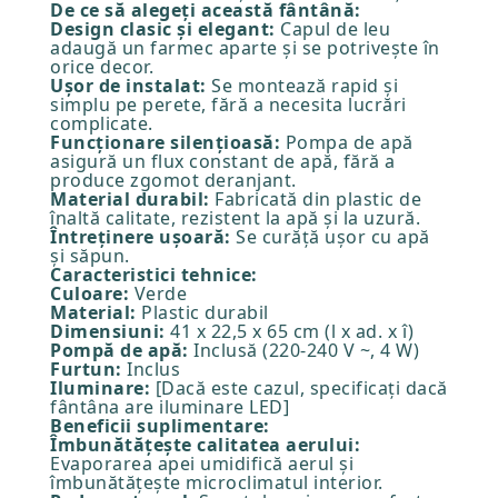
De ce să alegeți această fântână:
Design clasic și elegant:
Capul de leu
adaugă un farmec aparte și se potrivește în
orice decor.
Ușor de instalat:
Se montează rapid și
simplu pe perete, fără a necesita lucrări
complicate.
Funcționare silențioasă:
Pompa de apă
asigură un flux constant de apă, fără a
produce zgomot deranjant.
Material durabil:
Fabricată din plastic de
înaltă calitate, rezistent la apă și la uzură.
Întreținere ușoară:
Se curăță ușor cu apă
și săpun.
Caracteristici tehnice:
Culoare:
Verde
Material:
Plastic durabil
Dimensiuni:
41 x 22,5 x 65 cm (l x ad. x î)
Pompă de apă:
Inclusă (220-240 V ~, 4 W)
Furtun:
Inclus
Iluminare:
[Dacă este cazul, specificați dacă
fântâna are iluminare LED]
Beneficii suplimentare:
Îmbunătățește calitatea aerului:
Evaporarea apei umidifică aerul și
îmbunătățește microclimatul interior.