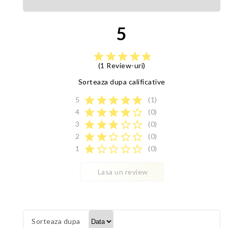
5
star
star
star
star
star
(1 Review-uri)
Sorteaza dupa calificative
star
star
star
star
star
5
(1)
star
star
star
star
star_border
4
(0)
star
star
star
star_border
star_border
3
(0)
star
star
star_border
star_border
star_border
2
(0)
star
star_border
star_border
star_border
star_border
1
(0)
Lasa un review
Sorteaza dupa