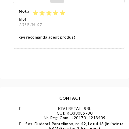
Nota
star
star
star
star
star
kivi
2019-06-07
kivi recomanda acest produs!
CONTACT
KIVI RETAIL SRL
CUI: RO38085780
Nr. Reg. Com.: J2017014213409
Sos. Dudesti-Pantelimon, nr. 42, Lotul 18 (in incinta
RAMS) sector 3, Bucuresti