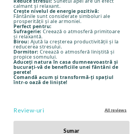
Reduce stresul:
Sunetul apei are un efect
calmant și relaxant.
Crește nivelul de energie pozitivă:
Fântânile sunt considerate simboluri ale
prosperității și ale armoniei.
Perfect pentru:
Sufragerie:
Creează o atmosferă primitoare
și relaxantă.
Birou:
Ajută la creșterea productivității și la
reducerea stresului.
Dormitor:
Creează o atmosferă liniștită și
propice somnului.
Aduceți natura în casa dumneavoastră și
bucurați-vă de beneficiile unei fântâni de
perete!
Comandă acum și transformă-ți spațiul
într-o oază de liniște!
Review-uri
All reviews
Sumar