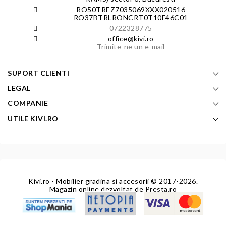
RO50TREZ7035069XXX020516
RO37BTRLRONCRT0T10F46C01
0722328775
office@kivi.ro
Trimite-ne un e-mail
SUPORT CLIENTI
LEGAL
COMPANIE
UTILE KIVI.RO
Kivi.ro - Mobilier gradina si accesorii
© 2017-2026.
Magazin online dezvoltat de
Presta.ro