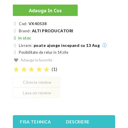
Adauga In Cos
VX40538
Cod:
ALTI PRODUCATORI
Brand:
in stoc
ⓘ
poate ajunge incepand cu 13 Aug
Livrare:
Posibilitate de retur in 14 zile
Adauga la favorite
star
star
star
star
star
(
1
)
Citeste review
Lasa un review
FISA TEHNICA
DESCRIERE