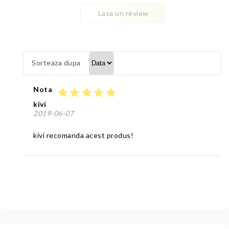
Lasa un review
Sorteaza dupa
Nota
star
star
star
star
star
kivi
2019-06-07
kivi recomanda acest produs!