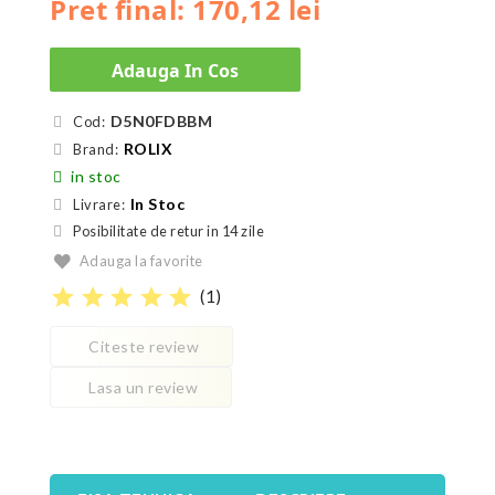
Pret final: 170,12 lei
Adauga In Cos
D5N0FDBBM
Cod:
ROLIX
Brand:
in stoc
In Stoc
Livrare:
Posibilitate de retur in 14 zile
Adauga la favorite
star
star
star
star
star
(
1
)
Citeste review
Lasa un review