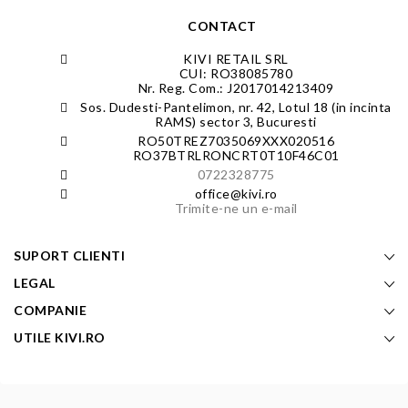
CONTACT
KIVI RETAIL SRL
CUI: RO38085780
Nr. Reg. Com.: J2017014213409
Sos. Dudesti-Pantelimon, nr. 42, Lotul 18 (in incinta
RAMS) sector 3, Bucuresti
RO50TREZ7035069XXX020516
RO37BTRLRONCRT0T10F46C01
0722328775
office@kivi.ro
Trimite-ne un e-mail
SUPORT CLIENTI
LEGAL
COMPANIE
UTILE KIVI.RO