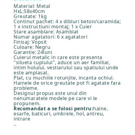
Material: Metal
HxL:58x40cm
Greutate: 1kg
Continut pachet: 4 x dibluri beton/caramida;
1 x instructiuni montaj; 1 x Cuier
Stare asamblare: Asamblat
Numar agatatori: 6 x agatatori
Finisaj: Vopsit
Culoare: Negru
Garantie: 24luni
Cuierul metalic in care este presenta
"silueta cuplului", aduce un aer familiar,
intim holului, vestiarului sau spatiului unde
este amplasat.
Plat, cu muchiile rotunjite, incanta ochiul.
Hainele de orice greutate pot fi agatate fara
probleme.
Designul propus este unul din
nenumaratele modele pe care vi le
propunem.
Recomandat a se folosi pentru:
haine,
esarfe, baticuri, umbrele, hol, antreu,
intrare
..