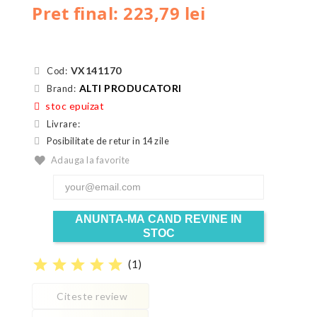
Pret final: 223,79 lei
VX141170
Cod:
ALTI PRODUCATORI
Brand:
stoc epuizat
Livrare:
Posibilitate de retur in 14 zile
Adauga la favorite
ANUNTA-MA CAND REVINE IN
STOC
star
star
star
star
star
(
1
)
Citeste review