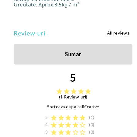
Greutate: Aprox.3,5kg / m²
Review-uri
All reviews
Sumar
5
star
star
star
star
star
(1 Review-uri)
Sorteaza dupa calificative
star
star
star
star
star
5
(1)
star
star
star
star
star_border
4
(0)
star
star
star
star_border
star_border
3
(0)