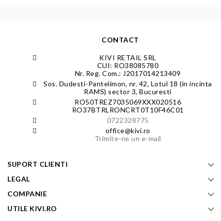
CONTACT
KIVI RETAIL SRL
CUI: RO38085780
Nr. Reg. Com.: J2017014213409
Sos. Dudesti-Pantelimon, nr. 42, Lotul 18 (in incinta
RAMS) sector 3, Bucuresti
RO50TREZ7035069XXX020516
RO37BTRLRONCRT0T10F46C01
0722328775
office@kivi.ro
Trimite-ne un e-mail
SUPORT CLIENTI
LEGAL
COMPANIE
UTILE KIVI.RO