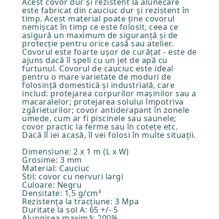
Acest covor dur și rezistent la alunecare
este fabricat din cauciuc dur și rezistent în
timp. Acest material poate ține covorul
nemișcat în timp ce este folosit, ceea ce
asigură un maximum de siguranță și de
protecție pentru orice casă sau atelier.
Covorul este foarte ușor de curățat - este de
ajuns dacă îl speli cu un jet de apă cu
furtunul. Covorul de cauciuc este ideal
pentru o mare varietate de moduri de
folosință domestică și industrială, care
includ: protejarea corpurilor mașinilor sau a
macaralelor; protejarea solului împotriva
zgârieturilor; covor antiderapant în zonele
umede, cum ar fi piscinele sau saunele;
covor practic la ferme sau în cotețe etc.
Dacă îl iei acasă, îl vei folosi în multe situații.
Dimensiune: 2 x 1 m (L x W)
Grosime: 3 mm
Material: Cauciuc
Stil: covor cu nervuri largi
Culoare: Negru
Densitate: 1,5 g/cm³
Rezistența la tracțiune: 3 Mpa
Duritate la sol A: 65 +/- 5
Alungirea maximă: 200%