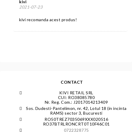
kivi
2021-07-23
kivi recomanda acest produs!
CONTACT
KIVI RETAIL SRL
CUI: RO38085780
Nr. Reg. Com.: J2017014213409
Sos. Dudesti-Pantelimon, nr. 42, Lotul 18 (in incinta
RAMS) sector 3, Bucuresti
RO50TREZ7035069XXX020516
RO37BTRLRONCRT0T10F46C01
0722328775