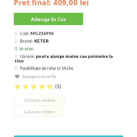
Pret final: 409,00 lei
Adauga In Cos
MG236996
Cod:
KETER
Brand:
in stoc
poate ajunge maine sau poimaine la
Livrare:
tine
Posibilitate de retur in 14 zile
Adauga la favorite
star
star
star
star
star
(
1
)
Citeste review
Lasa un review