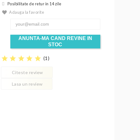
Posibilitate de retur in 14 zile
Adauga la favorite
ANUNTA-MA CAND REVINE IN
STOC
star
star
star
star
star
(
1
)
Citeste review
Lasa un review