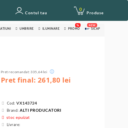
0
Contul tau
Produse
%
NEW
ATIUNI
UMBRIRE
ILUMINARE
PROMO
SICAP
ⓘ
Pret recomandat: 335,64 lei
Pret final: 261,80 lei
VX143724
Cod:
ALTI PRODUCATORI
Brand:
stoc epuizat
Livrare: