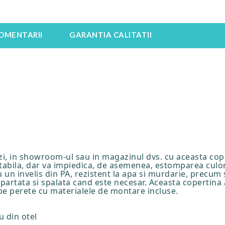
OMENTARII
GARANTIA CALITATII
i, in showroom-ul sau in magazinul dvs. cu aceasta cop
abila, dar va impiedica, de asemenea, estomparea culori
u un invelis din PA, rezistent la apa si murdarie, precum s
epartata si spalata cand este necesar. Aceasta copertina
pe perete cu materialele de montare incluse.
u din otel