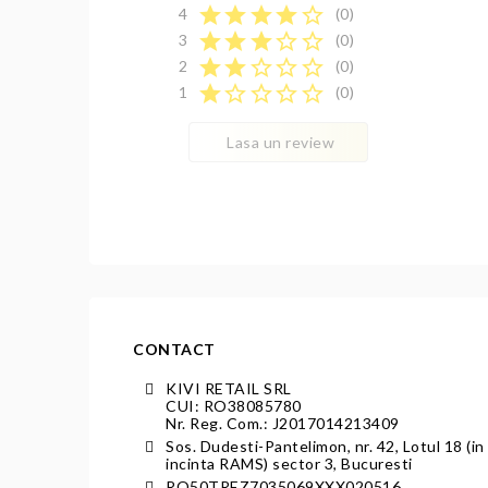
star
star
star
star
star_border
4
(0)
star
star
star
star_border
star_border
3
(0)
star
star
star_border
star_border
star_border
2
(0)
star
star_border
star_border
star_border
star_border
1
(0)
Lasa un review
CONTACT
KIVI RETAIL SRL
CUI: RO38085780
Nr. Reg. Com.: J2017014213409
Sos. Dudesti-Pantelimon, nr. 42, Lotul 18 (in
incinta RAMS) sector 3, Bucuresti
RO50TREZ7035069XXX020516