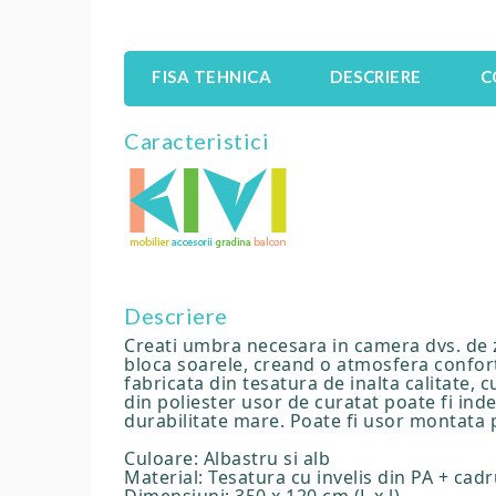
FISA TEHNICA
DESCRIERE
C
Caracteristici
Descriere
Creati umbra necesara in camera dvs. de z
bloca soarele, creand o atmosfera confort
fabricata din tesatura de inalta calitate, c
din poliester usor de curatat poate fi ind
durabilitate mare. Poate fi usor montata 
Culoare: Albastru si alb
Material: Tesatura cu invelis din PA + cadr
Dimensiuni: 350 x 120 cm (L x l)