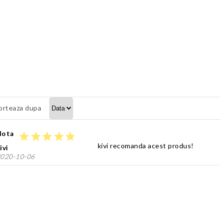
orteaza dupa
Nota
star
star
star
star
star
kivi recomanda acest produs!
ivi
020-10-06