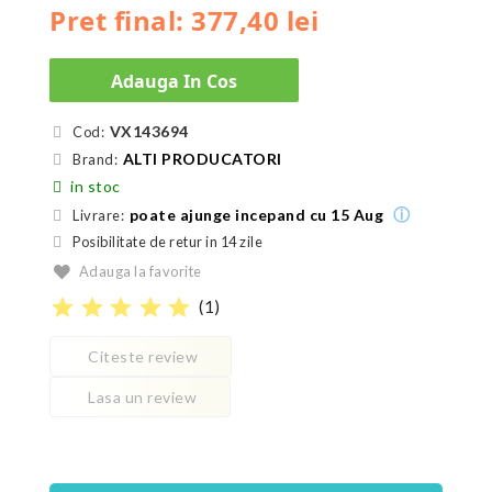
Pret final: 377,40 lei
Adauga In Cos
VX143694
Cod:
ALTI PRODUCATORI
Brand:
in stoc
ⓘ
poate ajunge incepand cu 15 Aug
Livrare:
Posibilitate de retur in 14 zile
Adauga la favorite
star
star
star
star
star
(
1
)
Citeste review
Lasa un review