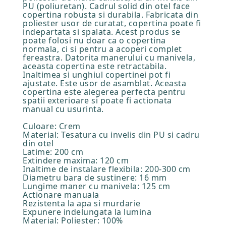
PU (poliuretan). Cadrul solid din otel face
copertina robusta si durabila. Fabricata din
poliester usor de curatat, copertina poate fi
indepartata si spalata. Acest produs se
poate folosi nu doar ca o copertina
normala, ci si pentru a acoperi complet
fereastra. Datorita manerului cu manivela,
aceasta copertina este retractabila.
Inaltimea si unghiul copertinei pot fi
ajustate. Este usor de asamblat. Aceasta
copertina este alegerea perfecta pentru
spatii exterioare si poate fi actionata
manual cu usurinta.
Culoare: Crem
Material: Tesatura cu invelis din PU si cadru
din otel
Latime: 200 cm
Extindere maxima: 120 cm
Inaltime de instalare flexibila: 200-300 cm
Diametru bara de sustinere: 16 mm
Lungime maner cu manivela: 125 cm
Actionare manuala
Rezistenta la apa si murdarie
Expunere indelungata la lumina
Material: Poliester: 100%