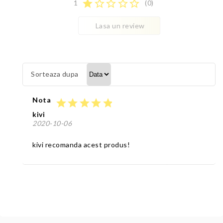
star
star_border
star_border
star_border
star_border
1
(0)
Lasa un review
Sorteaza dupa
Nota
star
star
star
star
star
kivi
2020-10-06
kivi recomanda acest produs!