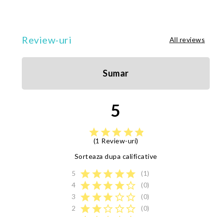
Review-uri
All reviews
Sumar
5
star
star
star
star
star
(1 Review-uri)
Sorteaza dupa calificative
star
star
star
star
star
5
(1)
star
star
star
star
star_border
4
(0)
star
star
star
star_border
star_border
3
(0)
star
star
star_border
star_border
star_border
2
(0)