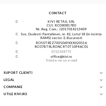
CONTACT
KIVI RETAIL SRL
CUI: RO38085780
Nr. Reg. Com.: J2017014213409
Sos. Dudesti-Pantelimon, nr. 42, Lotul 18 (in incinta
RAMS) sector 3, Bucuresti
RO50TREZ7035069XXX020516
RO37BTRLRONCRT0T10F46C01
0722328775
office@kivi.ro
Trimite-ne un e-mail
SUPORT CLIENTI
LEGAL
COMPANIE
UTILE KIVI.RO