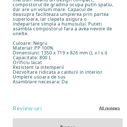
compostorul de gradina ocupa putin spatiu,
dar are un volum mare. Capacul de
deasupra faciliteaza umplerea prin partea
superioara, iar clapeta asigura o
indepartare simpla a humusului. Puteti
asambla compostorul fara a avea nevoie de
unelte.
Culoare: Negru
Material: PP 100%
Dimensiuni: 1350 x 719 x 826 mm (L x l x i)
Capacitate: 800 L
Orificiu lacat
Rezistent la intemperii
Dezvoltare ridicata a caldurii in interior
Umplere usoara de sus
Asamblare necesara: Da
Review-uri
All reviews