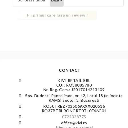
Fii primul care lasa un review !
CONTACT
KIVI RETAIL SRL
CUI: RO38085780
Nr. Reg. Com.: J2017014213409
Sos. Dudesti-Pantelimon, nr. 42, Lotul 18 (in incinta
RAMS) sector 3, Bucuresti
RO50TREZ7035069XXX020516
RO37BTRLRONCRT0T10F46C01
0722328775
office@kivi.ro
Trimite-ne un e-mail