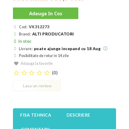
Adauga In Cos
VX312273
Cod:
ALTI PRODUCATORI
Brand:
in stoc
ⓘ
poate ajunge incepand cu 18 Aug
Livrare:
Posibilitate de retur in 14 zile
Adauga la favorite
star_border
star_border
star_border
star_border
star_border
(
0
)
Lasa un review
FISA TEHNICA
DESCRIERE