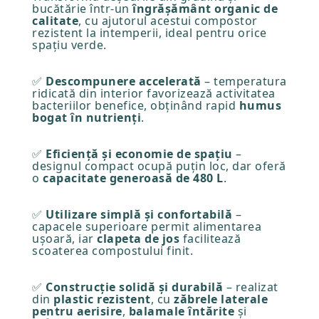
bucătărie într-un
îngrășământ organic de
calitate
, cu ajutorul acestui compostor
rezistent la intemperii, ideal pentru orice
spațiu verde.
✅
Descompunere accelerată
– temperatura
ridicată din interior favorizează activitatea
bacteriilor benefice, obținând rapid
humus
bogat în nutrienți
.
✅
Eficiență și economie de spațiu
–
designul compact ocupă puțin loc, dar oferă
o
capacitate generoasă de 480 L
.
✅
Utilizare simplă și confortabilă
–
capacele superioare permit alimentarea
ușoară, iar
clapeta de jos
facilitează
scoaterea compostului finit.
✅
Construcție solidă și durabilă
– realizat
din
plastic rezistent
, cu
zăbrele laterale
pentru aerisire
,
balamale întărite
și