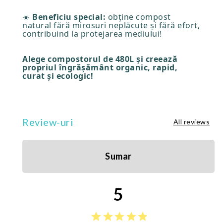
☀️
Beneficiu special:
obține compost
natural fără mirosuri neplăcute și fără efort,
contribuind la protejarea mediului!
Alege compostorul de 480L și creează
propriul îngrășământ organic, rapid,
curat și ecologic!
Review-uri
All reviews
Sumar
5
star
star
star
star
star