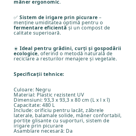
mâner ergonomic
.
✅
Sistem de irigare prin picurare
–
menține umiditatea optimă pentru o
fermentare eficientă
și un compost de
calitate superioară.
☀️
Ideal pentru grădini, curți și gospodării
ecologice
, oferind o metodă naturală de
reciclare a resturilor menajere și vegetale.
Specificații tehnice:
Culoare: Negru
Material: Plastic rezistent UV
Dimensiuni: 93,3 x 93,3 x 80 cm (L x l x î)
Capacitate: 480 L
Include: orificiu pentru lacăt, zăbrele
laterale, balamale solide, mâner confortabil,
portițe glisante cu suporturi, sistem de
irigare prin picurare
Asamblare necesară: Da