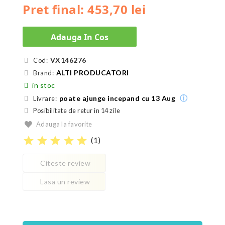
Pret final: 453,70 lei
Adauga In Cos
VX146276
Cod:
ALTI PRODUCATORI
Brand:
in stoc
ⓘ
poate ajunge incepand cu 13 Aug
Livrare:
Posibilitate de retur in 14 zile
Adauga la favorite
star
star
star
star
star
(
1
)
Citeste review
Lasa un review