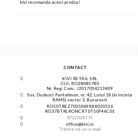
kivi recomanda acest produs!
CONTACT
KIVI RETAIL SRL
CUI: RO38085780
Nr. Reg. Com.: J2017014213409
Sos. Dudesti-Pantelimon, nr. 42, Lotul 18 (in incinta
RAMS) sector 3, Bucuresti
RO50TREZ7035069XXX020516
RO37BTRLRONCRT0T10F46C01
0722328775
office@kivi.ro
Trimite-ne un e-mail