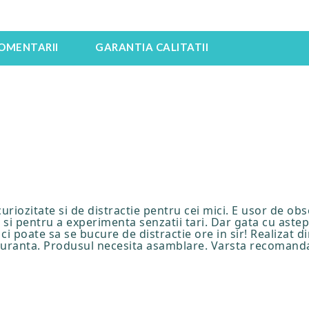
OMENTARII
GARANTIA CALITATII
iozitate si de distractie pentru cei mici. E usor de obser
si pentru a experimenta senzatii tari. Dar gata cu astept
ci poate sa se bucure de distractie ore in sir! Realizat di
iguranta. Produsul necesita asamblare. Varsta recomandat