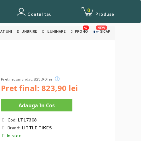
0
Contul tau
Produse
%
NEW
ATIUNI
UMBRIRE
ILUMINARE
PROMO
SICAP
ⓘ
Pret recomandat: 823,90 lei
Pret final: 823,90 lei
Adauga In Cos
LT17308
Cod:
LITTLE TIKES
Brand:
in stoc