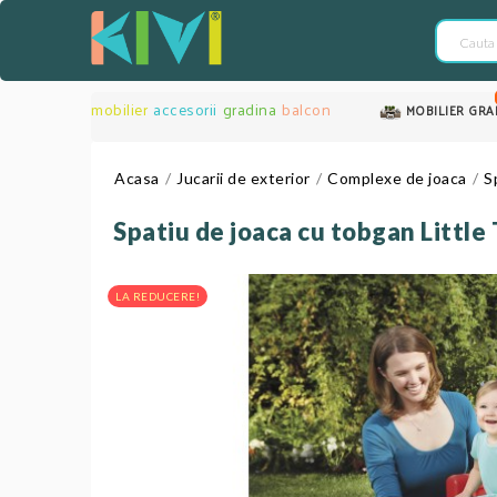
mobilier
accesorii
gradina
balcon
MOBILIER GRA
Acasa
Jucarii de exterior
Complexe de joaca
S
Spatiu de joaca cu tobgan Little 
LA REDUCERE!