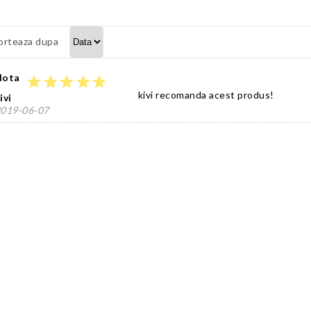
orteaza dupa
Nota
star
star
star
star
star
kivi recomanda acest produs!
ivi
019-06-07