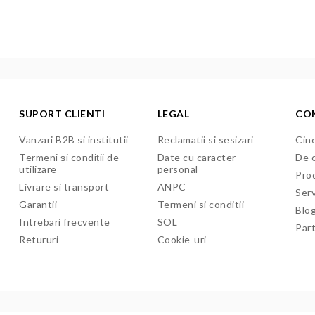
SUPORT CLIENTI
LEGAL
CO
Vanzari B2B si institutii
Reclamatii si sesizari
Cine
Termeni și condiții de
Date cu caracter
De c
utilizare
personal
Pro
Livrare si transport
ANPC
Serv
Garantii
Termeni si conditii
Blo
Intrebari frecvente
SOL
Par
Retururi
Cookie-uri