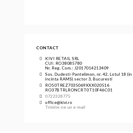
CONTACT
KIVI RETAIL SRL
CUI: RO38085780
Nr. Reg. Com.: J2017014213409
Sos. Dudesti-Pantelimon, nr. 42, Lotul 18 (in
incinta RAMS) sector 3, Bucuresti
RO50TREZ7035069XXX020516
RO37BTRLRONCRT0T10F46C01
0722328775
office@kivi.ro
Trimite-ne un e-mail