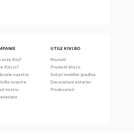
MPANIE
UTILE KIVI.RO
 este Kivi?
Noutati
e Kivi.ro?
Promotii kivi.ro
dusele noastre
Seturi mobilier gradina
iciile noastre
Decoratiuni exterior
gul nostru
Producatori
teneriate