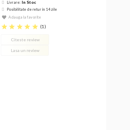
In Stoc
Livrare:
Posibilitate de retur in 14 zile
Adauga la favorite
star
star
star
star
star
(
1
)
Citeste review
Lasa un review