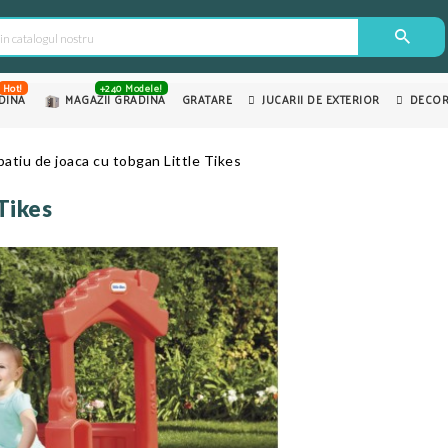
Hot!
+240 Modele!
DINA
MAGAZII GRADINA
GRATARE
JUCARII DE EXTERIOR
DECOR
patiu de joaca cu tobgan Little Tikes
Tikes