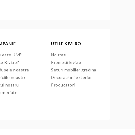
MPANIE
UTILE KIVI.RO
 este Kivi?
Noutati
e Kivi.ro?
Promotii kivi.ro
dusele noastre
Seturi mobilier gradina
iciile noastre
Decoratiuni exterior
gul nostru
Producatori
teneriate