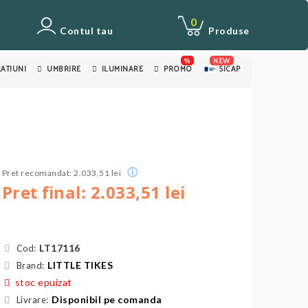
0
Contul tau
Produse
%
NEW
ATIUNI
UMBRIRE
ILUMINARE
PROMO
SICAP
ⓘ
Pret recomandat: 2.033,51 lei
Pret final: 2.033,51 lei
LT17116
Cod:
LITTLE TIKES
Brand:
stoc epuizat
Disponibil pe comanda
Livrare: