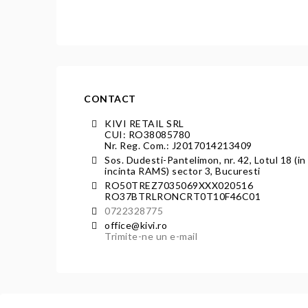
CONTACT
KIVI RETAIL SRL
CUI: RO38085780
Nr. Reg. Com.: J2017014213409
Sos. Dudesti-Pantelimon, nr. 42, Lotul 18 (in
incinta RAMS) sector 3, Bucuresti
RO50TREZ7035069XXX020516
RO37BTRLRONCRT0T10F46C01
0722328775
office@kivi.ro
Trimite-ne un e-mail