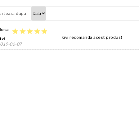
orteaza dupa
Nota
star
star
star
star
star
kivi recomanda acest produs!
ivi
019-06-07