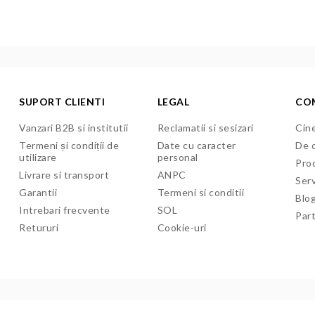
SUPORT CLIENTI
LEGAL
CO
Vanzari B2B si institutii
Reclamatii si sesizari
Cine
Termeni și condiții de
Date cu caracter
De c
utilizare
personal
Pro
Livrare si transport
ANPC
Serv
Garantii
Termeni si conditii
Blo
Intrebari frecvente
SOL
Par
Retururi
Cookie-uri