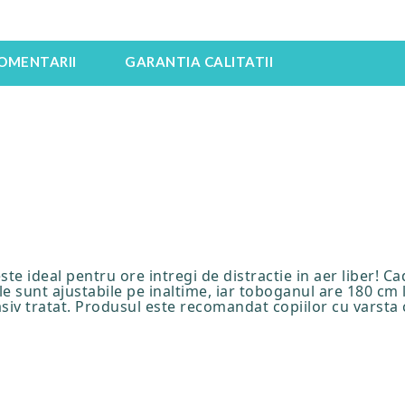
OMENTARII
GARANTIA CALITATII
este ideal pentru ore intregi de distractie in aer liber! C
le sunt ajustabile pe inaltime, iar toboganul are 180 cm
asiv tratat. Produsul este recomandat copiilor cu varsta c