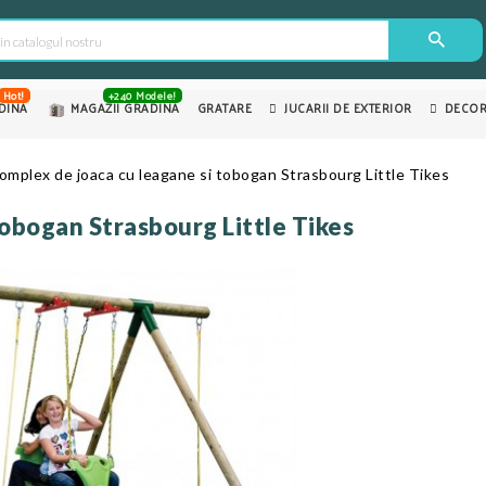
Hot!
+240 Modele!
DINA
MAGAZII GRADINA
GRATARE
JUCARII DE EXTERIOR
DECOR
omplex de joaca cu leagane si tobogan Strasbourg Little Tikes
tobogan Strasbourg Little Tikes