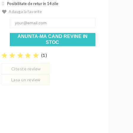
Posibilitate de retur in 14 zile
Adauga la favorite
ANUNTA-MA CAND REVINE IN
STOC
star
star
star
star
star
(
1
)
Citeste review
Lasa un review