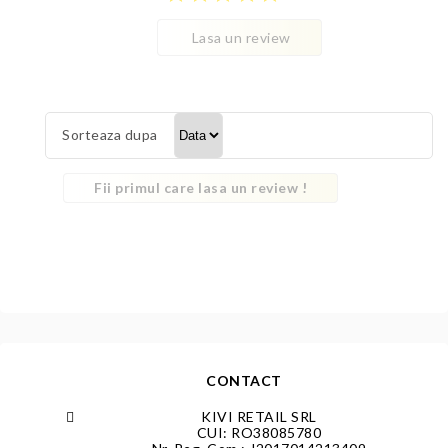
Lasa un review
Sorteaza dupa
Fii primul care lasa un review !
CONTACT
KIVI RETAIL SRL
CUI: RO38085780