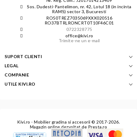
Nr. Reg. Com.: J2017014213409
Sos. Dudesti-Pantelimon, nr. 42, Lotul 18 (in incinta
RAMS) sector 3, Bucuresti
RO50TREZ7035069XXX020516
RO37BTRLRONCRT0T10F46C01
0722328775
office@kivi.ro
Trimite-ne un e-mail
SUPORT CLIENTI
LEGAL
COMPANIE
UTILE KIVI.RO
Kivi.ro - Mobilier gradina si accesorii
© 2017-2026.
Magazin online dezvoltat de
Presta.ro