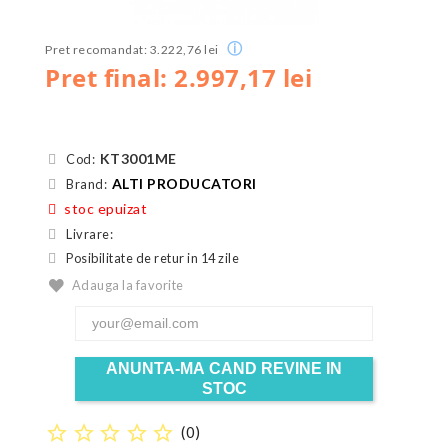
ⓘ
Pret recomandat: 3.222,76 lei
Pret final: 2.997,17 lei
KT3001ME
Cod:
ALTI PRODUCATORI
Brand:
stoc epuizat
Livrare:
Posibilitate de retur in 14 zile
Adauga la favorite
ANUNTA-MA CAND REVINE IN
STOC
star_border
star_border
star_border
star_border
star_border
(
0
)