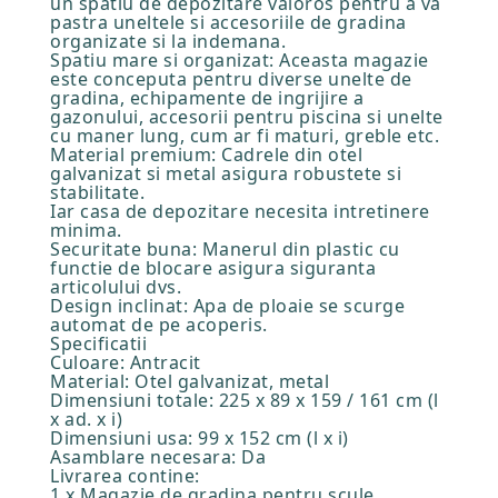
un spatiu de depozitare valoros pentru a va
pastra uneltele si accesoriile de gradina
organizate si la indemana.
Spatiu mare si organizat: Aceasta magazie
este conceputa pentru diverse unelte de
gradina, echipamente de ingrijire a
gazonului, accesorii pentru piscina si unelte
cu maner lung, cum ar fi maturi, greble etc.
Material premium: Cadrele din otel
galvanizat si metal asigura robustete si
stabilitate.
Iar casa de depozitare necesita intretinere
minima.
Securitate buna: Manerul din plastic cu
functie de blocare asigura siguranta
articolului dvs.
Design inclinat: Apa de ploaie se scurge
automat de pe acoperis.
Specificatii
Culoare: Antracit
Material: Otel galvanizat, metal
Dimensiuni totale: 225 x 89 x 159 / 161 cm (l
x ad. x i)
Dimensiuni usa: 99 x 152 cm (l x i)
Asamblare necesara: Da
Livrarea contine:
1 x Magazie de gradina pentru scule