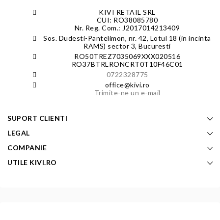
KIVI RETAIL SRL
CUI: RO38085780
Nr. Reg. Com.: J2017014213409
Sos. Dudesti-Pantelimon, nr. 42, Lotul 18 (in incinta
RAMS) sector 3, Bucuresti
RO50TREZ7035069XXX020516
RO37BTRLRONCRT0T10F46C01
0722328775
office@kivi.ro
Trimite-ne un e-mail
SUPORT CLIENTI
LEGAL
COMPANIE
UTILE KIVI.RO