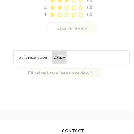
star
star
star
star_border
star_border
star
star
star_border
star_border
star_border
2
(0)
star
star_border
star_border
star_border
star_border
1
(0)
Lasa un review
Sorteaza dupa
Fii primul care lasa un review !
CONTACT