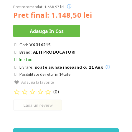
ⓘ
Pret recomandat: 1.688,97 lei
Pret final: 1.148,50 lei
Adauga In Cos
VX316215
Cod:
ALTI PRODUCATORI
Brand:
in stoc
ⓘ
poate ajunge incepand cu 21 Aug
Livrare:
Posibilitate de retur in 14 zile
Adauga la favorite
star_border
star_border
star_border
star_border
star_border
(
0
)
Lasa un review