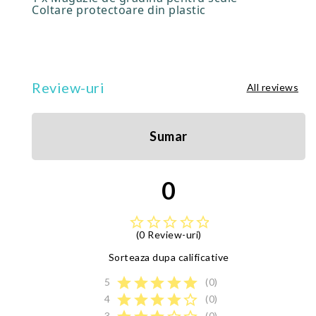
Coltare protectoare din plastic
Review-uri
All reviews
Sumar
0
star_border
star_border
star_border
star_border
star_border
(0 Review-uri)
Sorteaza dupa calificative
star
star
star
star
star
5
(0)
star
star
star
star
star_border
4
(0)
3
(0)