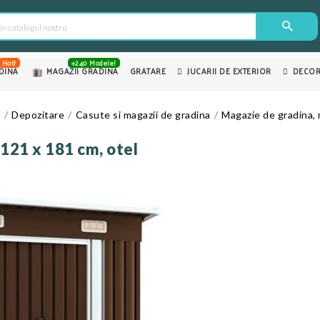
Hot!
+240 Modele!
DINA
MAGAZII GRADINA
GRATARE
JUCARII DE EXTERIOR
DECOR
e
Depozitare
Casute si magazii de gradina
Magazie de gradina, 
121 x 181 cm, otel