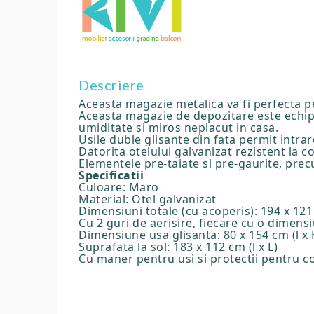
Descriere
Aceasta magazie metalica va fi perfecta p
Aceasta magazie de depozitare este echipa
umiditate si miros neplacut in casa.
Usile duble glisante din fata permit intrar
Datorita otelului galvanizat rezistent la c
Elementele pre-taiate si pre-gaurite, pre
Specificatii
Culoare: Maro
Material: Otel galvanizat
Dimensiuni totale (cu acoperis): 194 x 121 
Cu 2 guri de aerisire, fiecare cu o dimens
Dimensiune usa glisanta: 80 x 154 cm (l x 
Suprafata la sol: 183 x 112 cm (l x L)
Cu maner pentru usi si protectii pentru co