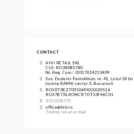
CONTACT
KIVI RETAIL SRL
CUI: RO38085780
Nr. Reg. Com.: J2017014213409
Sos. Dudesti-Pantelimon, nr. 42, Lotul 18 (in
incinta RAMS) sector 3, Bucuresti
RO50TREZ7035069XXX020516
RO37BTRLRONCRT0T10F46C01
0722328775
office@kivi.ro
Trimite-ne un e-mail