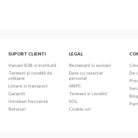
SUPORT CLIENTI
LEGAL
CO
Vanzari B2B si institutii
Reclamatii si sesizari
Cine
Termeni și condiții de
Date cu caracter
De c
utilizare
personal
Pro
Livrare si transport
ANPC
Serv
Garantii
Termeni si conditii
Blo
Intrebari frecvente
SOL
Par
Retururi
Cookie-uri