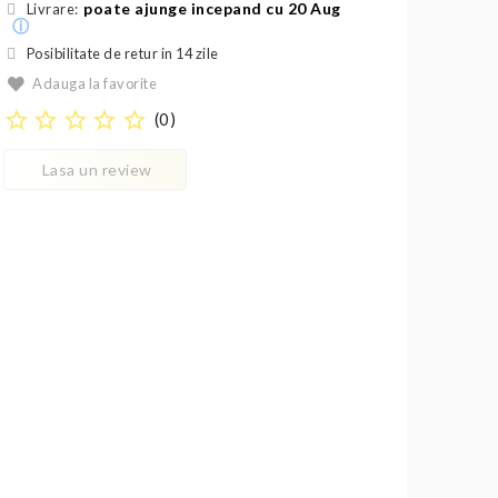
poate ajunge incepand cu 20 Aug
Livrare:
ⓘ
Posibilitate de retur in 14 zile
Adauga la favorite
star_border
star_border
star_border
star_border
star_border
(
0
)
Lasa un review