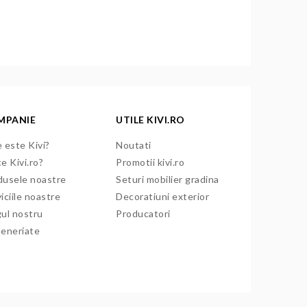
MPANIE
UTILE KIVI.RO
 este Kivi?
Noutati
e Kivi.ro?
Promotii kivi.ro
dusele noastre
Seturi mobilier gradina
iciile noastre
Decoratiuni exterior
gul nostru
Producatori
teneriate