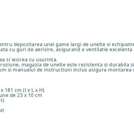
entru depozitarea unei game largi de unelte si echipam
ta cu guri de aerisire, asigurand o ventilatie excelent
ea si iesirea cu usurinta.
oroziune, magazia de unelte este rezistenta si durabila s
cum si manualul de instructiuni inclus asigura montarea 
x 181 cm (l x L x H)
iune de 23 x 10 cm
H)
lt