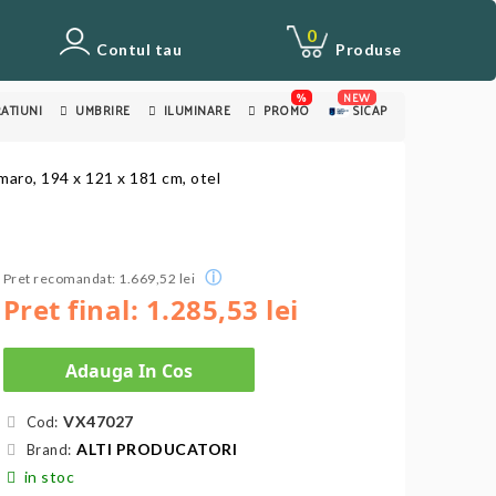
0
Contul tau
Produse
%
NEW
ATIUNI
UMBRIRE
ILUMINARE
PROMO
SICAP
maro, 194 x 121 x 181 cm, otel
ⓘ
Pret recomandat: 1.669,52 lei
Pret final: 1.285,53 lei
Adauga In Cos
VX47027
Cod:
ALTI PRODUCATORI
Brand:
in stoc