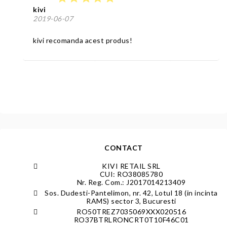
kivi
2019-06-07
kivi recomanda acest produs!
CONTACT
KIVI RETAIL SRL
CUI: RO38085780
Nr. Reg. Com.: J2017014213409
Sos. Dudesti-Pantelimon, nr. 42, Lotul 18 (in incinta
RAMS) sector 3, Bucuresti
RO50TREZ7035069XXX020516
RO37BTRLRONCRT0T10F46C01