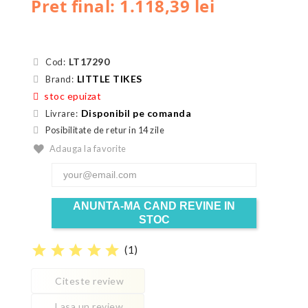
Pret final: 1.118,39 lei
LT17290
Cod:
LITTLE TIKES
Brand:
stoc epuizat
Disponibil pe comanda
Livrare:
Posibilitate de retur in 14 zile
Adauga la favorite
ANUNTA-MA CAND REVINE IN
STOC
star
star
star
star
star
(
1
)
Citeste review
Lasa un review