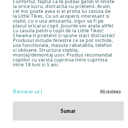
Confortul, faptul ca te puteai gandi in liniste
la orice lucru, distractia cu prietenii. Acum,
cel mic poate avea si el prima lui casuta de
la Little Tikes. Cu un acoperis interesant si
stabil, cu o usa amuzanta, sigur va fi pe
placul oricarui copil. Jocurile vor arata altfel
cu casuta pentru copii de la Little Tikes!
Cheama-ti prietenii si spune start distractiei!
Produsul include ferestre ce se pot inchide,
usa functionala, masuta rabatabila, telefon
si obloane. Structura stabila,
montaj/demontaj usor. Produs recomandat
copiilor cu varsta cuprinsa intre cuprinsa
intre 18 luni si 5 ani.
Review-uri
All reviews
Sumar