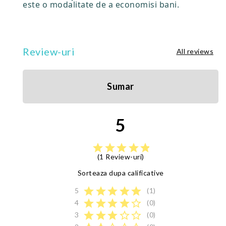
este o modalitate de a economisi bani.
Review-uri
All reviews
Sumar
5
star
star
star
star
star
(1 Review-uri)
Sorteaza dupa calificative
star
star
star
star
star
5
(1)
star
star
star
star
star_border
4
(0)
star
star
star
star_border
star_border
3
(0)