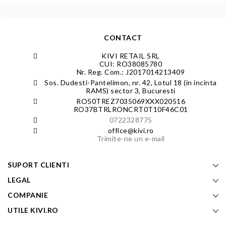
CONTACT
KIVI RETAIL SRL
CUI: RO38085780
Nr. Reg. Com.: J2017014213409
Sos. Dudesti-Pantelimon, nr. 42, Lotul 18 (in incinta
RAMS) sector 3, Bucuresti
RO50TREZ7035069XXX020516
RO37BTRLRONCRT0T10F46C01
0722328775
office@kivi.ro
Trimite-ne un e-mail
SUPORT CLIENTI
LEGAL
COMPANIE
UTILE KIVI.RO