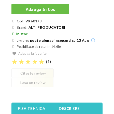
Adauga In Cos
VX60178
Cod:
ALTI PRODUCATORI
Brand:
in stoc
ⓘ
poate ajunge incepand cu 13 Aug
Livrare:
Posibilitate de retur in 14 zile
Adauga la favorite
star
star
star
star
star
(
1
)
Citeste review
Lasa un review
FISA TEHNICA
DESCRIERE