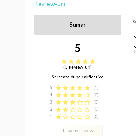
Review-uri
S
Sumar
5
k
2
star
star
star
star
star
(1 Review-uri)
Sorteaza dupa calificative
star
star
star
star
star
5
(1)
star
star
star
star
star_border
4
(0)
star
star
star
star_border
star_border
3
(0)
star
star
star_border
star_border
star_border
2
(0)
star
star_border
star_border
star_border
star_border
1
(0)
Lasa un review