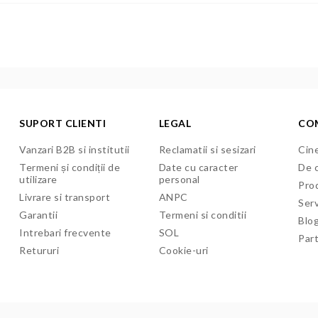
SUPORT CLIENTI
LEGAL
CO
Vanzari B2B si institutii
Reclamatii si sesizari
Cine
Termeni și condiții de
Date cu caracter
De c
utilizare
personal
Pro
Livrare si transport
ANPC
Serv
Garantii
Termeni si conditii
Blo
Intrebari frecvente
SOL
Par
Retururi
Cookie-uri