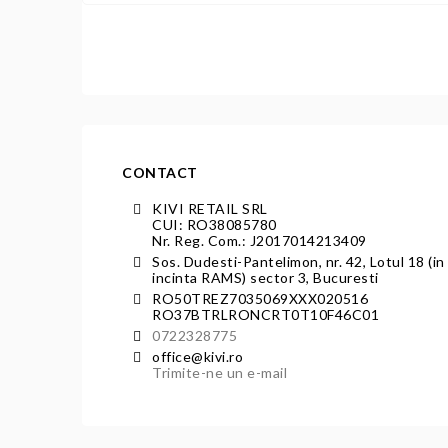
CONTACT
KIVI RETAIL SRL
CUI: RO38085780
Nr. Reg. Com.: J2017014213409
Sos. Dudesti-Pantelimon, nr. 42, Lotul 18 (in
incinta RAMS) sector 3, Bucuresti
RO50TREZ7035069XXX020516
RO37BTRLRONCRT0T10F46C01
0722328775
office@kivi.ro
Trimite-ne un e-mail