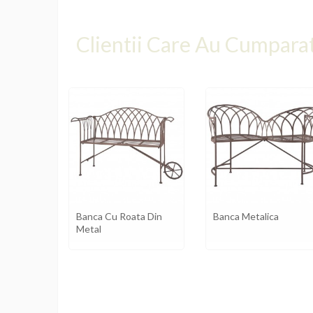
Clientii Care Au Cumpara
ca De
Banca Cu Roata Din
Banca Metalica
Metal
A