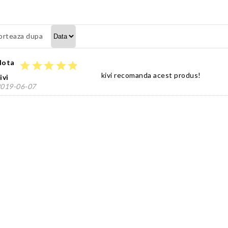
orteaza dupa
Nota
star
star
star
star
star
kivi recomanda acest produs!
ivi
019-06-07