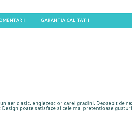
OMENTARII
GARANTIA CALITATII
n aer clasic, englezesc oricarei gradini. Deosebit de re
 Design poate satisface si cele mai pretentioase gusturi