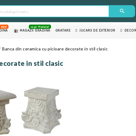
Hot!
+240 Modele!
DINA
MAGAZII GRADINA
GRATARE
JUCARII DE EXTERIOR
DECOR
Banca din ceramica cu picioare decorate in stil clasic
corate in stil clasic