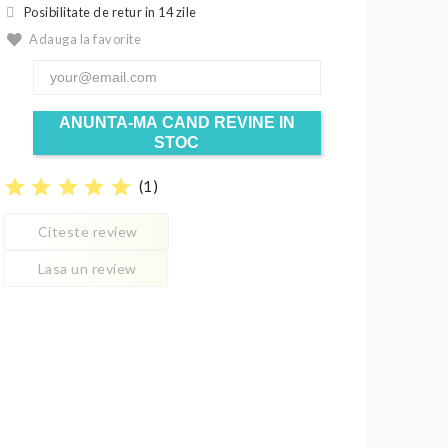
Posibilitate de retur in 14 zile
Adauga la favorite
ANUNTA-MA CAND REVINE IN
STOC
star
star
star
star
star
(
1
)
Citeste review
Lasa un review