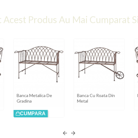
t Acest Produs Au Mai Cumparat Si
Banca Metalica De
Banca Cu Roata Din
Gradina
Metal
CUMPARA