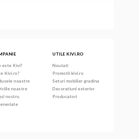
MPANIE
UTILE KIVI.RO
 este Kivi?
Noutati
e Kivi.ro?
Promotii kivi.ro
dusele noastre
Seturi mobilier gradina
iciile noastre
Decoratiuni exterior
gul nostru
Producatori
teneriate