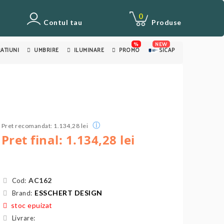
0
Contul tau
Produse
%
NEW
ATIUNI
UMBRIRE
ILUMINARE
PROMO
SICAP
ⓘ
Pret recomandat: 1.134,28 lei
Pret final: 1.134,28 lei
AC162
Cod:
ESSCHERT DESIGN
Brand:
stoc epuizat
Livrare: