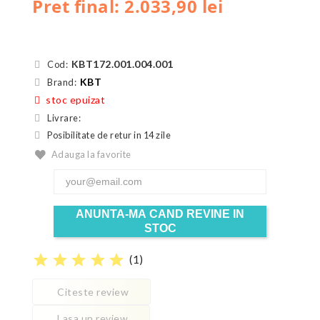
Pret final: 2.033,90 lei
KBT172.001.004.001
Cod:
KBT
Brand:
stoc epuizat
Livrare:
Posibilitate de retur in 14 zile
Adauga la favorite
ANUNTA-MA CAND REVINE IN
STOC
star
star
star
star
star
(
1
)
Citeste review
Lasa un review