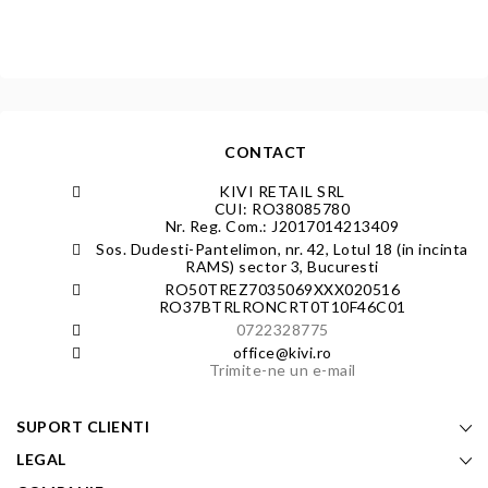
CONTACT
KIVI RETAIL SRL
CUI: RO38085780
Nr. Reg. Com.: J2017014213409
Sos. Dudesti-Pantelimon, nr. 42, Lotul 18 (in incinta
RAMS) sector 3, Bucuresti
RO50TREZ7035069XXX020516
RO37BTRLRONCRT0T10F46C01
0722328775
office@kivi.ro
Trimite-ne un e-mail
SUPORT CLIENTI
LEGAL