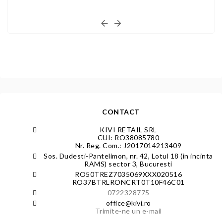
CONTACT
KIVI RETAIL SRL
CUI: RO38085780
Nr. Reg. Com.: J2017014213409
Sos. Dudesti-Pantelimon, nr. 42, Lotul 18 (in incinta
RAMS) sector 3, Bucuresti
RO50TREZ7035069XXX020516
RO37BTRLRONCRT0T10F46C01
0722328775
office@kivi.ro
Trimite-ne un e-mail