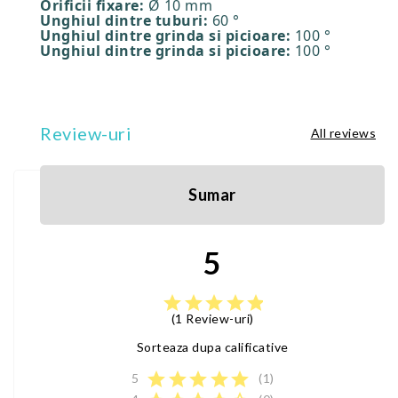
Orificii fixare:
Ø 10 mm
Unghiul dintre tuburi:
60 °
Unghiul dintre grinda si picioare:
100 °
Unghiul dintre grinda si picioare:
100 °
Review-uri
All reviews
Sumar
5
star
star
star
star
star
(1 Review-uri)
Sorteaza dupa calificative
star
star
star
star
star
5
(1)