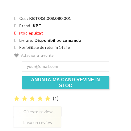
KBT006.008.080.001
Cod:
KBT
Brand:
stoc epuizat
Disponibil pe comanda
Livrare:
Posibilitate de retur in 14 zile
Adauga la favorite
ANUNTA-MA CAND REVINE IN
STOC
star
star
star
star
star
(
1
)
Citeste review
Lasa un review